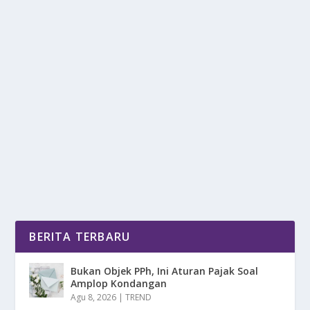
VESPA PRIMAVERA 2025 TERSEDIA DALAM
2 VARIAN DI INDONESIA
oleh
DetikPos 24
|
Mei 22, 2025
|
OTOMOTIF
|
0
|
Vespa Primavera 2025 Tersedia Dalam 2 Varian Di
Indonesia Menawarkan Performa, Desain Yang
Memikat...
BACA SELENGKAPNYA
BERITA TERBARU
Bukan Objek PPh, Ini Aturan Pajak Soal
Amplop Kondangan
Agu 8, 2026
|
TREND