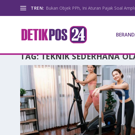
TREN:
Bukan Objek PPh, Ini Aturan Pajak Soal Amp
BERAND
TAG:
TEKNIK SEDERHANA O