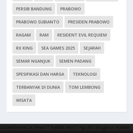
PERSIB BANDUNG
PRABOWO
PRABOWO SUBIANTO
PRESIDEN PRABOWO
RAGAM
RAM
RESIDENT EVIL REQUIEM
RX KING
SEA GAMES 2025
SEJARAH
SEMAR NGANJUK
SEMEN PADANG
SPESIFIKASI DAN HARGA
TEKNOLOGI
TERBANYAK DI DUNIA
TOM LEMBONG
WISATA
Dutainformasi24
Dewa77
Rafa88
rafa77
Rgo365
Slotgacor
Hokiwin