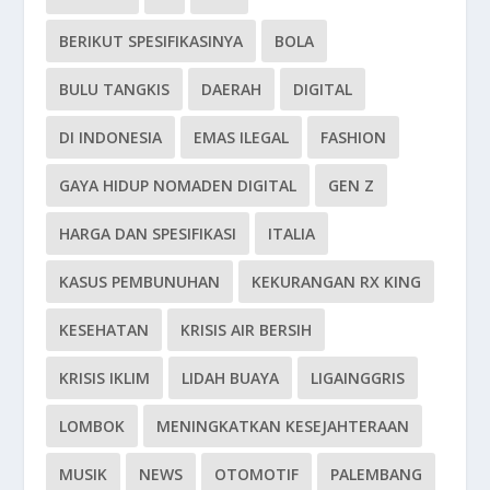
BERIKUT SPESIFIKASINYA
BOLA
BULU TANGKIS
DAERAH
DIGITAL
DI INDONESIA
EMAS ILEGAL
FASHION
GAYA HIDUP NOMADEN DIGITAL
GEN Z
HARGA DAN SPESIFIKASI
ITALIA
KASUS PEMBUNUHAN
KEKURANGAN RX KING
KESEHATAN
KRISIS AIR BERSIH
KRISIS IKLIM
LIDAH BUAYA
LIGAINGGRIS
LOMBOK
MENINGKATKAN KESEJAHTERAAN
MUSIK
NEWS
OTOMOTIF
PALEMBANG