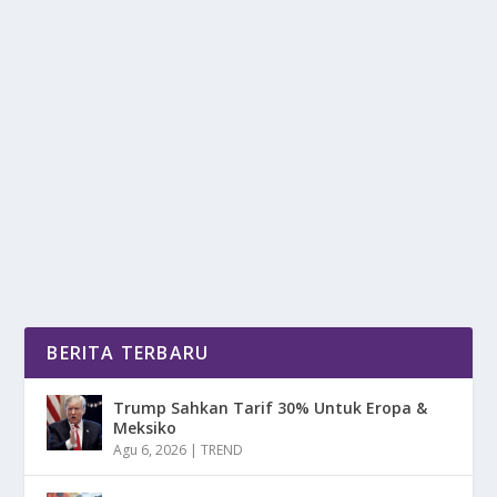
TANDA MOTOR HARUS SEGERA BERHENTI
JALAN
oleh
mimin1 penulis
|
Mei 20, 2026
|
OTOMOTIF
|
0
|
Tanda Motor Harus Segera Berhenti Jalan Dan
Berhenti Dalam Penggunaannya Yang Wajib Kalian
Ketahui...
BACA SELENGKAPNYA
BERITA TERBARU
Trump Sahkan Tarif 30% Untuk Eropa &
Meksiko
Agu 6, 2026
|
TREND