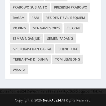
PRABOWO SUBIANTO
PRESIDEN PRABOWO
RAGAM
RAM
RESIDENT EVIL REQUIEM
RX KING
SEA GAMES 2025
SEJARAH
SEMAR NGANJUK
SEMEN PADANG
SPESIFIKASI DAN HARGA
TEKNOLOGI
TERBANYAK DI DUNIA
TOM LEMBONG
WISATA
Dutainformasi24
Dewa77
Rafa88
rafa77
Rgo365
Slotgacor
Hokiwin
Copyright © 2026
All Rights Reserved.
DetikPos24