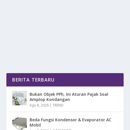
PATRICIA GERALDINE: TAMPIL PERDANA,
LANGSUNG JUARA!
oleh
mimin1 penulis
|
Jun 20, 2026
|
SPORT
|
0
|
Patricia Geraldine: Tampil Perdana, Langsung Juara
Dengan Berbagai Strategi Serta Misi Yang Wajib...
BACA SELENGKAPNYA
BERITA TERBARU
Bukan Objek PPh, Ini Aturan Pajak Soal
Amplop Kondangan
Agu 8, 2026
|
TREND
Beda Fungsi Kondensor & Evaporator AC
Mobil