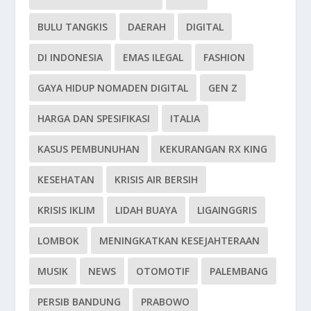
BULU TANGKIS
DAERAH
DIGITAL
DI INDONESIA
EMAS ILEGAL
FASHION
GAYA HIDUP NOMADEN DIGITAL
GEN Z
HARGA DAN SPESIFIKASI
ITALIA
KASUS PEMBUNUHAN
KEKURANGAN RX KING
KESEHATAN
KRISIS AIR BERSIH
KRISIS IKLIM
LIDAH BUAYA
LIGAINGGRIS
LOMBOK
MENINGKATKAN KESEJAHTERAAN
MUSIK
NEWS
OTOMOTIF
PALEMBANG
PERSIB BANDUNG
PRABOWO