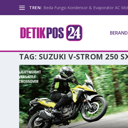
TREN:
Beda Fungsi Kondensor & Evaporator AC Mob
BERAND
TAG:
SUZUKI V-STROM 250 S