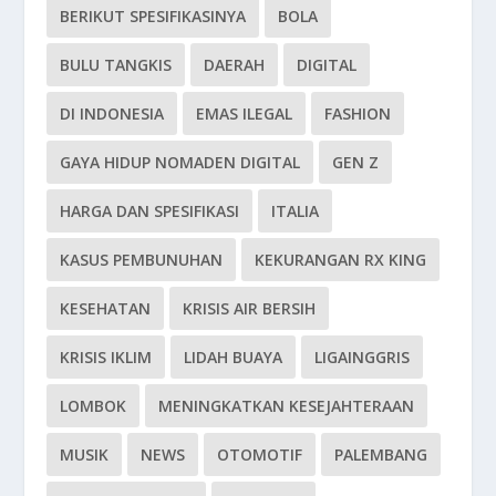
BERIKUT SPESIFIKASINYA
BOLA
BULU TANGKIS
DAERAH
DIGITAL
DI INDONESIA
EMAS ILEGAL
FASHION
GAYA HIDUP NOMADEN DIGITAL
GEN Z
HARGA DAN SPESIFIKASI
ITALIA
KASUS PEMBUNUHAN
KEKURANGAN RX KING
KESEHATAN
KRISIS AIR BERSIH
KRISIS IKLIM
LIDAH BUAYA
LIGAINGGRIS
LOMBOK
MENINGKATKAN KESEJAHTERAAN
MUSIK
NEWS
OTOMOTIF
PALEMBANG