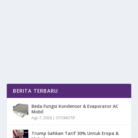
SURAT AUDIENSI WULING BINGUO EV DI
SOROT, ADA YANG ANEH?
oleh
mimin1 penulis
|
Jul 7, 2026
|
OTOMOTIF
|
0
|
Surat Audiensi Wuling Binguo EV Di Sorot, Ada Yang
Aneh Dengan Berbagai Fakta-Fakta Yang Wajib Di...
BACA SELENGKAPNYA
BERITA TERBARU
Beda Fungsi Kondensor & Evaporator AC
Mobil
Agu 7, 2026
|
OTOMOTIF
Trump Sahkan Tarif 30% Untuk Eropa &