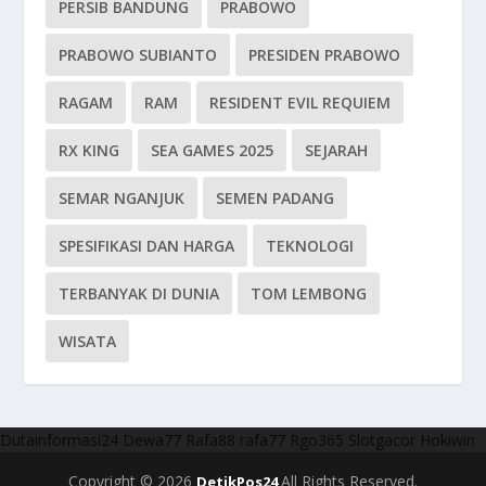
PERSIB BANDUNG
PRABOWO
PRABOWO SUBIANTO
PRESIDEN PRABOWO
RAGAM
RAM
RESIDENT EVIL REQUIEM
RX KING
SEA GAMES 2025
SEJARAH
SEMAR NGANJUK
SEMEN PADANG
SPESIFIKASI DAN HARGA
TEKNOLOGI
TERBANYAK DI DUNIA
TOM LEMBONG
WISATA
Dutainformasi24
Dewa77
Rafa88
rafa77
Rgo365
Slotgacor
Hokiwin
Copyright © 2026
All Rights Reserved.
DetikPos24