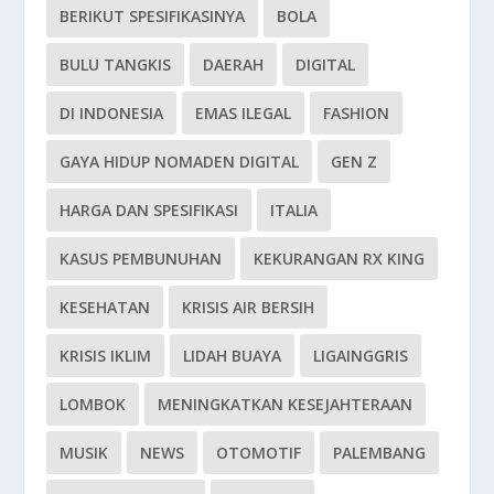
BERIKUT SPESIFIKASINYA
BOLA
BULU TANGKIS
DAERAH
DIGITAL
DI INDONESIA
EMAS ILEGAL
FASHION
GAYA HIDUP NOMADEN DIGITAL
GEN Z
HARGA DAN SPESIFIKASI
ITALIA
KASUS PEMBUNUHAN
KEKURANGAN RX KING
KESEHATAN
KRISIS AIR BERSIH
KRISIS IKLIM
LIDAH BUAYA
LIGAINGGRIS
LOMBOK
MENINGKATKAN KESEJAHTERAAN
MUSIK
NEWS
OTOMOTIF
PALEMBANG