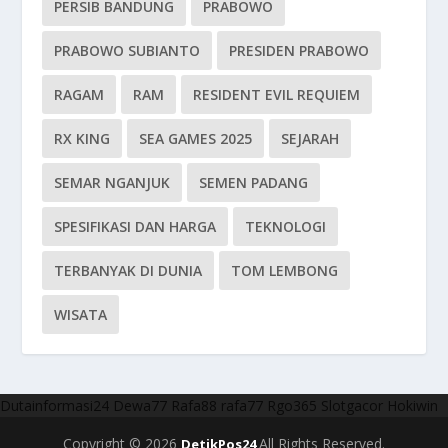
PERSIB BANDUNG
PRABOWO
PRABOWO SUBIANTO
PRESIDEN PRABOWO
RAGAM
RAM
RESIDENT EVIL REQUIEM
RX KING
SEA GAMES 2025
SEJARAH
SEMAR NGANJUK
SEMEN PADANG
SPESIFIKASI DAN HARGA
TEKNOLOGI
TERBANYAK DI DUNIA
TOM LEMBONG
WISATA
Dutainformasi24
Dewa77
Rafa88
rafa77
Rgo365
Slotgacor
Hokiwin
Copyright © 2026
All Rights Reserved.
DetikPos24