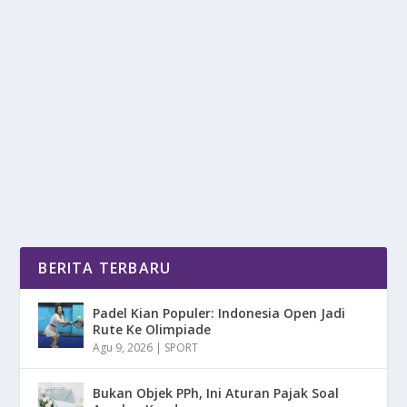
JANGAN SALAH PILIH, INI 3 SSD TERBAIK
BUAT RAKIT PC DI 2026
oleh
mimin1 penulis
|
Jun 28, 2026
|
DIGITAL
|
0
|
Jangan Salah Pilih, Ini 3 SSD Terbaik Buat Rakit PC Di
2026 Dengan Berbagai Merek Yang Wajib...
BACA SELENGKAPNYA
BERITA TERBARU
Padel Kian Populer: Indonesia Open Jadi
Rute Ke Olimpiade
Agu 9, 2026
|
SPORT
Bukan Objek PPh, Ini Aturan Pajak Soal