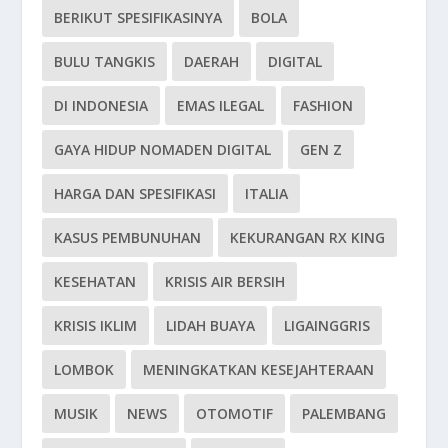
BERIKUT SPESIFIKASINYA
BOLA
BULU TANGKIS
DAERAH
DIGITAL
DI INDONESIA
EMAS ILEGAL
FASHION
GAYA HIDUP NOMADEN DIGITAL
GEN Z
HARGA DAN SPESIFIKASI
ITALIA
KASUS PEMBUNUHAN
KEKURANGAN RX KING
KESEHATAN
KRISIS AIR BERSIH
KRISIS IKLIM
LIDAH BUAYA
LIGAINGGRIS
LOMBOK
MENINGKATKAN KESEJAHTERAAN
MUSIK
NEWS
OTOMOTIF
PALEMBANG