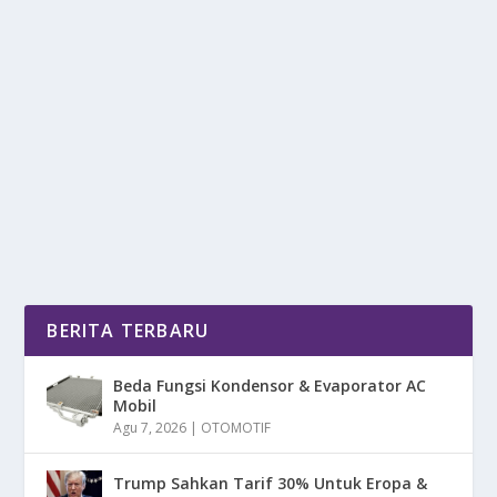
SPONS ANTARTIKA, YAITU HEWAN
DENGAN USIA TERPANJANG
oleh
DetikPos 24
|
Jun 29, 2025
|
RAGAM
|
0
|
Spons Antartika, Yaitu Hewan Dengan Usia
Terpanjang Yang Mencapai Ribuan Tahun
Membuatnya Menjadi...
BACA SELENGKAPNYA
BERITA TERBARU
Beda Fungsi Kondensor & Evaporator AC
Mobil
Agu 7, 2026
|
OTOMOTIF
Trump Sahkan Tarif 30% Untuk Eropa &