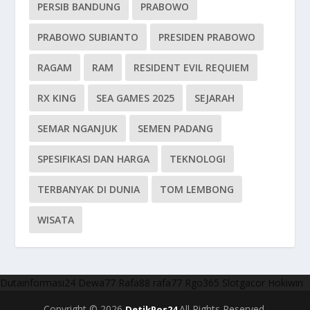
PERSIB BANDUNG
PRABOWO
PRABOWO SUBIANTO
PRESIDEN PRABOWO
RAGAM
RAM
RESIDENT EVIL REQUIEM
RX KING
SEA GAMES 2025
SEJARAH
SEMAR NGANJUK
SEMEN PADANG
SPESIFIKASI DAN HARGA
TEKNOLOGI
TERBANYAK DI DUNIA
TOM LEMBONG
WISATA
Dutainformasi24
Dewa77
Rafa88
rafa77
Rgo365
Slotgacor
Hokiwin
Copyright © 2026
All Rights Reserved.
DetikPos24