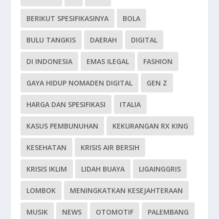
BERIKUT SPESIFIKASINYA
BOLA
BULU TANGKIS
DAERAH
DIGITAL
DI INDONESIA
EMAS ILEGAL
FASHION
GAYA HIDUP NOMADEN DIGITAL
GEN Z
HARGA DAN SPESIFIKASI
ITALIA
KASUS PEMBUNUHAN
KEKURANGAN RX KING
KESEHATAN
KRISIS AIR BERSIH
KRISIS IKLIM
LIDAH BUAYA
LIGAINGGRIS
LOMBOK
MENINGKATKAN KESEJAHTERAAN
MUSIK
NEWS
OTOMOTIF
PALEMBANG