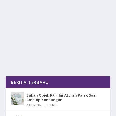
SISI KEREN GEN Z YANG SERING DI
PANDANG SEBELAH MATA
oleh
mimin1 penulis
|
Mei 23, 2026
|
TREND
|
0
|
Sisi Keren Gen Z Yang Sering Di Pandang Sebelah
Mata Dengan Berbagai Keunggulan Serta
Kemahiran...
BACA SELENGKAPNYA
BERITA TERBARU
Bukan Objek PPh, Ini Aturan Pajak Soal
Amplop Kondangan
Agu 8, 2026
|
TREND