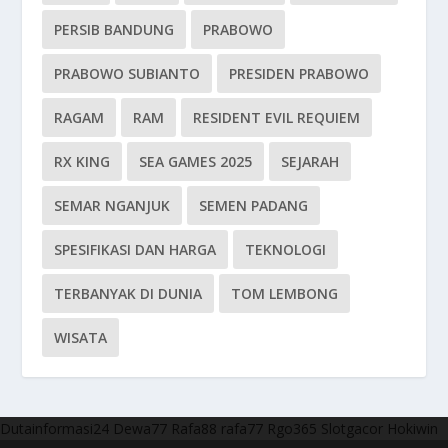
PERSIB BANDUNG
PRABOWO
PRABOWO SUBIANTO
PRESIDEN PRABOWO
RAGAM
RAM
RESIDENT EVIL REQUIEM
RX KING
SEA GAMES 2025
SEJARAH
SEMAR NGANJUK
SEMEN PADANG
SPESIFIKASI DAN HARGA
TEKNOLOGI
TERBANYAK DI DUNIA
TOM LEMBONG
WISATA
Dutainformasi24
Dewa77
Rafa88
rafa77
Rgo365
Slotgacor
Hokiwin