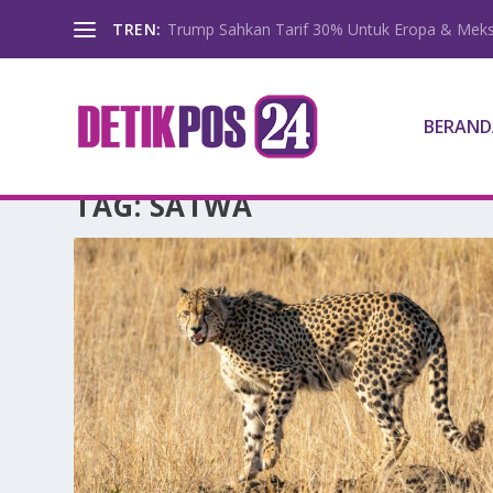
TREN:
Trump Sahkan Tarif 30% Untuk Eropa & Meks
BERAND
TAG:
SATWA