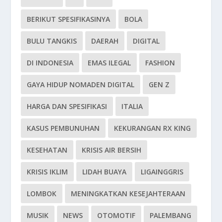
BERIKUT SPESIFIKASINYA
BOLA
BULU TANGKIS
DAERAH
DIGITAL
DI INDONESIA
EMAS ILEGAL
FASHION
GAYA HIDUP NOMADEN DIGITAL
GEN Z
HARGA DAN SPESIFIKASI
ITALIA
KASUS PEMBUNUHAN
KEKURANGAN RX KING
KESEHATAN
KRISIS AIR BERSIH
KRISIS IKLIM
LIDAH BUAYA
LIGAINGGRIS
LOMBOK
MENINGKATKAN KESEJAHTERAAN
MUSIK
NEWS
OTOMOTIF
PALEMBANG