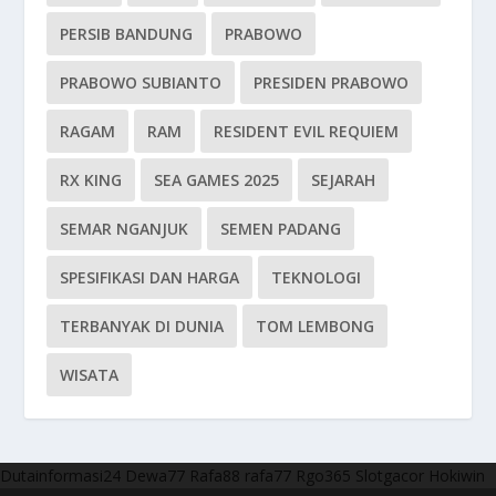
PERSIB BANDUNG
PRABOWO
PRABOWO SUBIANTO
PRESIDEN PRABOWO
RAGAM
RAM
RESIDENT EVIL REQUIEM
RX KING
SEA GAMES 2025
SEJARAH
SEMAR NGANJUK
SEMEN PADANG
SPESIFIKASI DAN HARGA
TEKNOLOGI
TERBANYAK DI DUNIA
TOM LEMBONG
WISATA
Dutainformasi24
Dewa77
Rafa88
rafa77
Rgo365
Slotgacor
Hokiwin