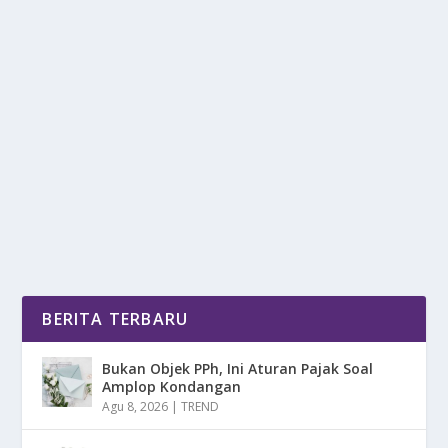
ROYAL ENFIELD GUERRILLA 450 SEHARGA
MENCAPAI 150 JUTA!
oleh
DetikPos 24
|
Apr 9, 2025
|
OTOMOTIF
|
0
|
Royal Enfield Guerrilla 450 Seharga Mencapai 150
Juta, Menjadi Salah Satu Motor Yang Menarik...
BACA SELENGKAPNYA
BERITA TERBARU
Bukan Objek PPh, Ini Aturan Pajak Soal
Amplop Kondangan
Agu 8, 2026
|
TREND