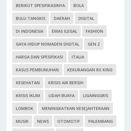
BERIKUT SPESIFIKASINYA
BOLA
BULU TANGKIS
DAERAH
DIGITAL
DI INDONESIA
EMAS ILEGAL
FASHION
GAYA HIDUP NOMADEN DIGITAL
GEN Z
HARGA DAN SPESIFIKASI
ITALIA
KASUS PEMBUNUHAN
KEKURANGAN RX KING
KESEHATAN
KRISIS AIR BERSIH
KRISIS IKLIM
LIDAH BUAYA
LIGAINGGRIS
LOMBOK
MENINGKATKAN KESEJAHTERAAN
MUSIK
NEWS
OTOMOTIF
PALEMBANG