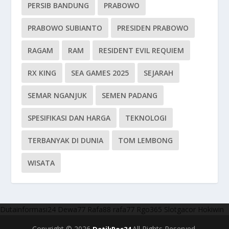
PERSIB BANDUNG
PRABOWO
PRABOWO SUBIANTO
PRESIDEN PRABOWO
RAGAM
RAM
RESIDENT EVIL REQUIEM
RX KING
SEA GAMES 2025
SEJARAH
SEMAR NGANJUK
SEMEN PADANG
SPESIFIKASI DAN HARGA
TEKNOLOGI
TERBANYAK DI DUNIA
TOM LEMBONG
WISATA
Dutainformasi24
Dewa77
Rafa88
rafa77
Rgo365
Slotgacor
Hokiwin
Copyright © 2026
All Rights Reserved.
DetikPos24