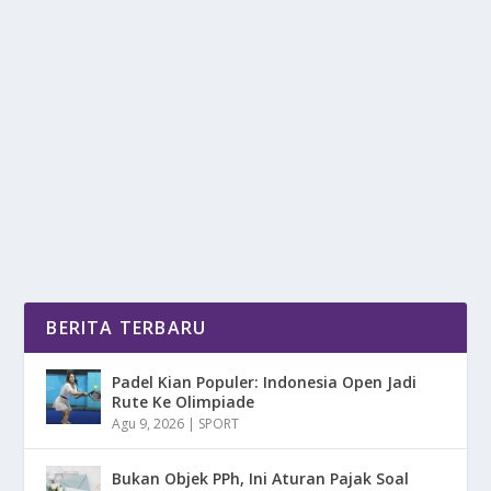
RISIKO JANGKA PANJANG KONSUMSI
MAKANAN ULTRA-PROSES BERLEBIH
oleh
DetikPos 24
|
Nov 24, 2025
|
RAGAM
|
0
|
Risiko Jangka Panjang Terhadap Kesehatan Manusia
Sering Diabaikan Walau Gejalanya Semakin Terlihat...
BACA SELENGKAPNYA
BERITA TERBARU
Padel Kian Populer: Indonesia Open Jadi
Rute Ke Olimpiade
Agu 9, 2026
|
SPORT
Bukan Objek PPh, Ini Aturan Pajak Soal