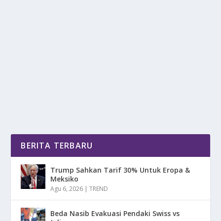
ANACONDA: SANG PENGUASA MISTIS
DARI JANTUNG AMAZON
oleh
DetikPos 24
|
Jan 17, 2026
|
DAERAH
,
DIGITAL
,
RAGAM
|
0
|
Di kedalaman hutan hujan Amazon yang lembap dan
rawa-rawa Llanos yang luas di Amerika Selatan,...
BACA SELENGKAPNYA
BERITA TERBARU
Trump Sahkan Tarif 30% Untuk Eropa &
Meksiko
Agu 6, 2026
|
TREND
Beda Nasib Evakuasi Pendaki Swiss vs