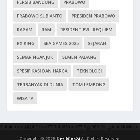
PERSIB BANDUNG
PRABOWO
PRABOWO SUBIANTO
PRESIDEN PRABOWO
RAGAM
RAM
RESIDENT EVIL REQUIEM
RX KING
SEA GAMES 2025
SEJARAH
SEMAR NGANJUK
SEMEN PADANG
SPESIFIKASI DAN HARGA
TEKNOLOGI
TERBANYAK DI DUNIA
TOM LEMBONG
WISATA
Dutainformasi24
Dewa77
Rafa88
rafa77
Rgo365
Slotgacor
Hokiwin
Copyright © 2026
All Rights Reserved.
DetikPos24