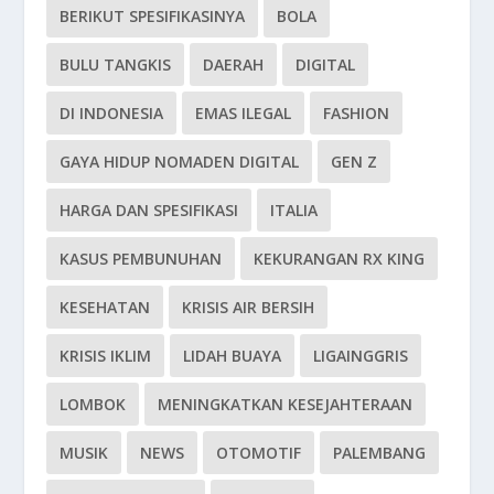
BERIKUT SPESIFIKASINYA
BOLA
BULU TANGKIS
DAERAH
DIGITAL
DI INDONESIA
EMAS ILEGAL
FASHION
GAYA HIDUP NOMADEN DIGITAL
GEN Z
HARGA DAN SPESIFIKASI
ITALIA
KASUS PEMBUNUHAN
KEKURANGAN RX KING
KESEHATAN
KRISIS AIR BERSIH
KRISIS IKLIM
LIDAH BUAYA
LIGAINGGRIS
LOMBOK
MENINGKATKAN KESEJAHTERAAN
MUSIK
NEWS
OTOMOTIF
PALEMBANG