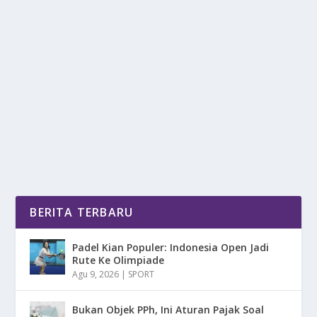
IHSG BERPELUANG CETAK REKOR BARU,
INI PENDORONG UTAMANYA!
oleh
DetikPos 24
|
Agu 13, 2025
|
DIGITAL
|
0
|
Rekor Baru Indeks Harga Saham Gabungan (IHSG) kini
makin dekat, para pelaku pasar dan investor...
BACA SELENGKAPNYA
BERITA TERBARU
Padel Kian Populer: Indonesia Open Jadi
Rute Ke Olimpiade
Agu 9, 2026
|
SPORT
Bukan Objek PPh, Ini Aturan Pajak Soal