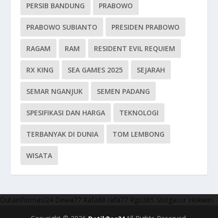
PERSIB BANDUNG
PRABOWO
PRABOWO SUBIANTO
PRESIDEN PRABOWO
RAGAM
RAM
RESIDENT EVIL REQUIEM
RX KING
SEA GAMES 2025
SEJARAH
SEMAR NGANJUK
SEMEN PADANG
SPESIFIKASI DAN HARGA
TEKNOLOGI
TERBANYAK DI DUNIA
TOM LEMBONG
WISATA
Dutainformasi24
Dewa77
Rafa88
rafa77
Rgo365
Slotgacor
Hokiwin