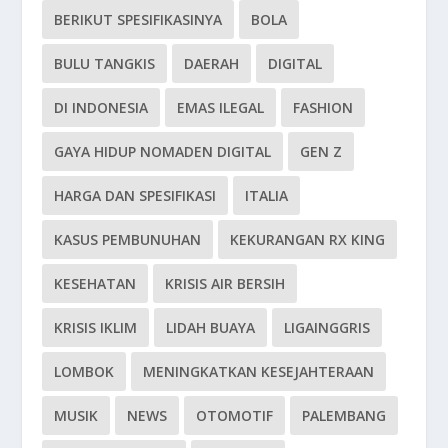
BERIKUT SPESIFIKASINYA
BOLA
BULU TANGKIS
DAERAH
DIGITAL
DI INDONESIA
EMAS ILEGAL
FASHION
GAYA HIDUP NOMADEN DIGITAL
GEN Z
HARGA DAN SPESIFIKASI
ITALIA
KASUS PEMBUNUHAN
KEKURANGAN RX KING
KESEHATAN
KRISIS AIR BERSIH
KRISIS IKLIM
LIDAH BUAYA
LIGAINGGRIS
LOMBOK
MENINGKATKAN KESEJAHTERAAN
MUSIK
NEWS
OTOMOTIF
PALEMBANG