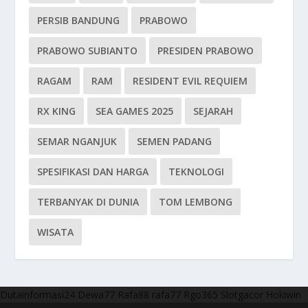
PERSIB BANDUNG
PRABOWO
PRABOWO SUBIANTO
PRESIDEN PRABOWO
RAGAM
RAM
RESIDENT EVIL REQUIEM
RX KING
SEA GAMES 2025
SEJARAH
SEMAR NGANJUK
SEMEN PADANG
SPESIFIKASI DAN HARGA
TEKNOLOGI
TERBANYAK DI DUNIA
TOM LEMBONG
WISATA
Dutainformasi24
Dewa77
Rafa88
rafa77
Rgo365
Slotgacor
Hokiwin