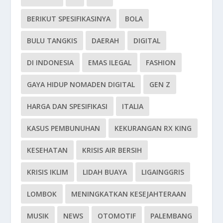
BERIKUT SPESIFIKASINYA
BOLA
BULU TANGKIS
DAERAH
DIGITAL
DI INDONESIA
EMAS ILEGAL
FASHION
GAYA HIDUP NOMADEN DIGITAL
GEN Z
HARGA DAN SPESIFIKASI
ITALIA
KASUS PEMBUNUHAN
KEKURANGAN RX KING
KESEHATAN
KRISIS AIR BERSIH
KRISIS IKLIM
LIDAH BUAYA
LIGAINGGRIS
LOMBOK
MENINGKATKAN KESEJAHTERAAN
MUSIK
NEWS
OTOMOTIF
PALEMBANG