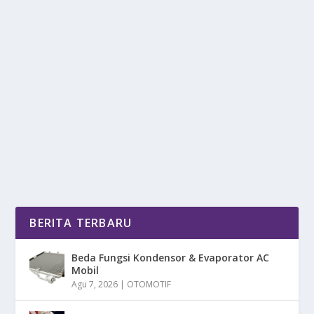
WISATA RASA JAKBAR: 4 PILIHAN BAKSO
LEGENDARIS
oleh
mimin1 penulis
|
Mei 1, 2026
|
DAERAH
|
0
|
Wisata Rasa Jakbar: 4 Pilihan Bakso Legendaris
Dengan Berbagai Opsional Terbaik Untuk Kalian
Para...
BACA SELENGKAPNYA
BERITA TERBARU
Beda Fungsi Kondensor & Evaporator AC
Mobil
Agu 7, 2026
|
OTOMOTIF