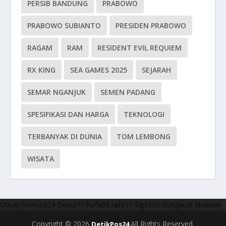
PERSIB BANDUNG
PRABOWO
PRABOWO SUBIANTO
PRESIDEN PRABOWO
RAGAM
RAM
RESIDENT EVIL REQUIEM
RX KING
SEA GAMES 2025
SEJARAH
SEMAR NGANJUK
SEMEN PADANG
SPESIFIKASI DAN HARGA
TEKNOLOGI
TERBANYAK DI DUNIA
TOM LEMBONG
WISATA
Dutainformasi24
Dewa77
Rafa88
rafa77
Rgo365
Slotgacor
Hokiwin
Copyright © 2026
All Rights Reserved.
DetikPos24