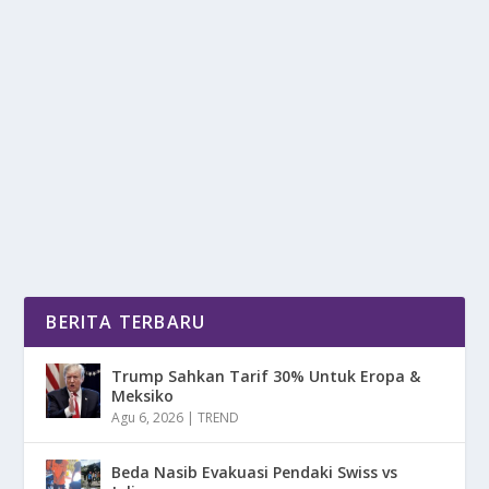
PONI DEPAN: TREN GAYA RAMBUT PRIA
BIKIN LOOK MAKIN SIMPEL
oleh
mimin1 penulis
|
Feb 8, 2026
|
LIFESTYLE
|
0
|
Poni Depan: Tren Gaya Rambut Pria Bikin Look Makin
Simpel Yang Menjadi Styling Kekinian Untuk...
BACA SELENGKAPNYA
BERITA TERBARU
Trump Sahkan Tarif 30% Untuk Eropa &
Meksiko
Agu 6, 2026
|
TREND
Beda Nasib Evakuasi Pendaki Swiss vs