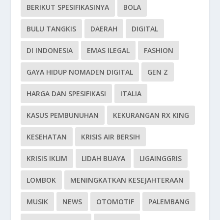
BERIKUT SPESIFIKASINYA
BOLA
BULU TANGKIS
DAERAH
DIGITAL
DI INDONESIA
EMAS ILEGAL
FASHION
GAYA HIDUP NOMADEN DIGITAL
GEN Z
HARGA DAN SPESIFIKASI
ITALIA
KASUS PEMBUNUHAN
KEKURANGAN RX KING
KESEHATAN
KRISIS AIR BERSIH
KRISIS IKLIM
LIDAH BUAYA
LIGAINGGRIS
LOMBOK
MENINGKATKAN KESEJAHTERAAN
MUSIK
NEWS
OTOMOTIF
PALEMBANG