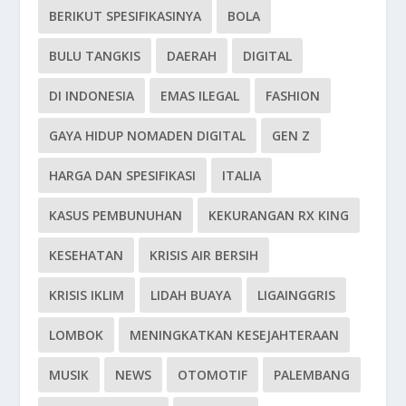
BERIKUT SPESIFIKASINYA
BOLA
BULU TANGKIS
DAERAH
DIGITAL
DI INDONESIA
EMAS ILEGAL
FASHION
GAYA HIDUP NOMADEN DIGITAL
GEN Z
HARGA DAN SPESIFIKASI
ITALIA
KASUS PEMBUNUHAN
KEKURANGAN RX KING
KESEHATAN
KRISIS AIR BERSIH
KRISIS IKLIM
LIDAH BUAYA
LIGAINGGRIS
LOMBOK
MENINGKATKAN KESEJAHTERAAN
MUSIK
NEWS
OTOMOTIF
PALEMBANG