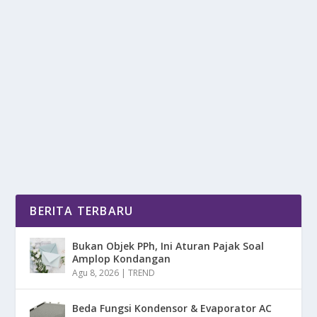
PULAU MANSINAM DENGAN
PEMANDANGAN ALAM YANG MEMUKAU
oleh
DetikPos 24
|
Mei 31, 2025
|
DAERAH
|
0
|
Pulau Mansinam Dengan Pemandangan Alam Yang
Memukau, Destinasi Wisata Yang Ingin Menjelajahi
Sisi...
BACA SELENGKAPNYA
BERITA TERBARU
Bukan Objek PPh, Ini Aturan Pajak Soal
Amplop Kondangan
Agu 8, 2026
|
TREND
Beda Fungsi Kondensor & Evaporator AC