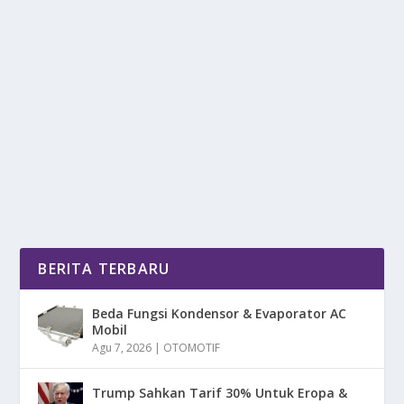
PULAU BINTAN DI KENAL SEBAGAI
GERBANG WISATA INTERNASIONAL
oleh
DetikPos 24
|
Mar 17, 2025
|
DAERAH
|
0
|
Pulau Bintan Di Kenal Sebagai Gerbang Wisata
Internasional Salah Satu Destinasi Wisata Unggulan
Di...
BACA SELENGKAPNYA
BERITA TERBARU
Beda Fungsi Kondensor & Evaporator AC
Mobil
Agu 7, 2026
|
OTOMOTIF
Trump Sahkan Tarif 30% Untuk Eropa &