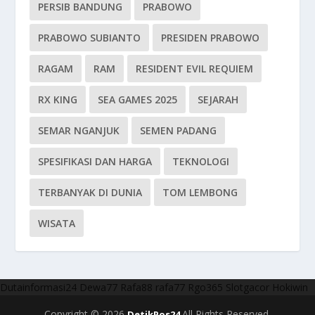
PERSIB BANDUNG
PRABOWO
PRABOWO SUBIANTO
PRESIDEN PRABOWO
RAGAM
RAM
RESIDENT EVIL REQUIEM
RX KING
SEA GAMES 2025
SEJARAH
SEMAR NGANJUK
SEMEN PADANG
SPESIFIKASI DAN HARGA
TEKNOLOGI
TERBANYAK DI DUNIA
TOM LEMBONG
WISATA
Dutainformasi24
Dewa77
Rafa88
rafa77
Rgo365
Slotgacor
Hokiwin
Copyright © 2026
All Rights Reserved.
DetikPos24