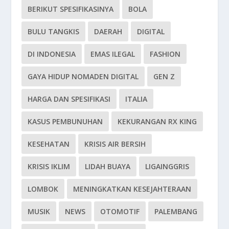
BERIKUT SPESIFIKASINYA
BOLA
BULU TANGKIS
DAERAH
DIGITAL
DI INDONESIA
EMAS ILEGAL
FASHION
GAYA HIDUP NOMADEN DIGITAL
GEN Z
HARGA DAN SPESIFIKASI
ITALIA
KASUS PEMBUNUHAN
KEKURANGAN RX KING
KESEHATAN
KRISIS AIR BERSIH
KRISIS IKLIM
LIDAH BUAYA
LIGAINGGRIS
LOMBOK
MENINGKATKAN KESEJAHTERAAN
MUSIK
NEWS
OTOMOTIF
PALEMBANG