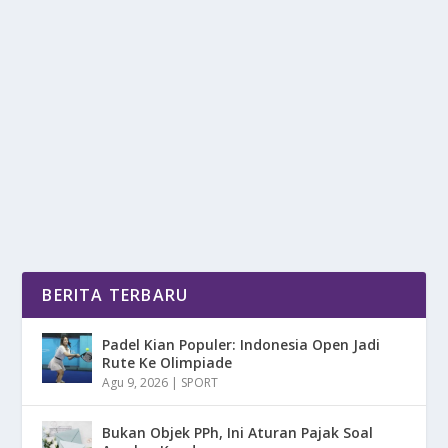
PUBERTAS DINI & DAMPAK PSIKIS: INI
PENJELASAN LENGKAP DOKTER
oleh
mimin1 penulis
|
Apr 23, 2026
|
LIFESTYLE
|
0
|
Pubertas Dini & Dampak Psikis: Ini Penjelasan
Lengkap Dokter Yang Wajib Kalian Para Orangtua...
BACA SELENGKAPNYA
BERITA TERBARU
Padel Kian Populer: Indonesia Open Jadi
Rute Ke Olimpiade
Agu 9, 2026
|
SPORT
Bukan Objek PPh, Ini Aturan Pajak Soal