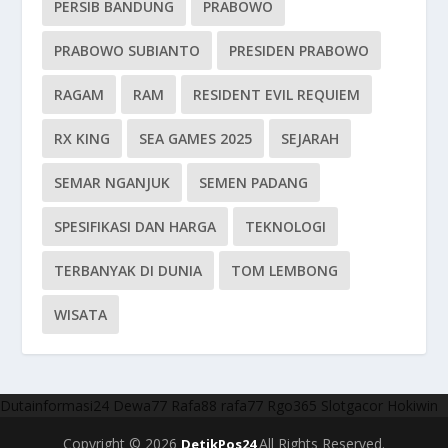
PERSIB BANDUNG
PRABOWO
PRABOWO SUBIANTO
PRESIDEN PRABOWO
RAGAM
RAM
RESIDENT EVIL REQUIEM
RX KING
SEA GAMES 2025
SEJARAH
SEMAR NGANJUK
SEMEN PADANG
SPESIFIKASI DAN HARGA
TEKNOLOGI
TERBANYAK DI DUNIA
TOM LEMBONG
WISATA
Dutainformasi24
Dewa77
Rafa88
rafa77
Rgo365
Slotgacor
Hokiwin
Copyright © 2026
All Rights Reserved.
DetikPos24