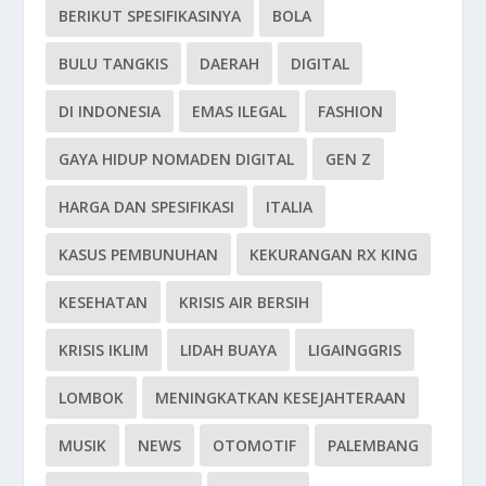
BERIKUT SPESIFIKASINYA
BOLA
BULU TANGKIS
DAERAH
DIGITAL
DI INDONESIA
EMAS ILEGAL
FASHION
GAYA HIDUP NOMADEN DIGITAL
GEN Z
HARGA DAN SPESIFIKASI
ITALIA
KASUS PEMBUNUHAN
KEKURANGAN RX KING
KESEHATAN
KRISIS AIR BERSIH
KRISIS IKLIM
LIDAH BUAYA
LIGAINGGRIS
LOMBOK
MENINGKATKAN KESEJAHTERAAN
MUSIK
NEWS
OTOMOTIF
PALEMBANG