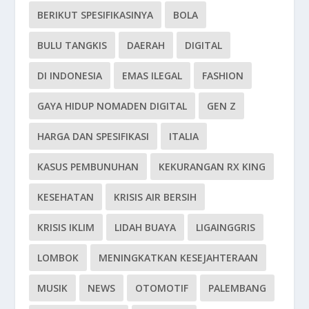
BERIKUT SPESIFIKASINYA
BOLA
BULU TANGKIS
DAERAH
DIGITAL
DI INDONESIA
EMAS ILEGAL
FASHION
GAYA HIDUP NOMADEN DIGITAL
GEN Z
HARGA DAN SPESIFIKASI
ITALIA
KASUS PEMBUNUHAN
KEKURANGAN RX KING
KESEHATAN
KRISIS AIR BERSIH
KRISIS IKLIM
LIDAH BUAYA
LIGAINGGRIS
LOMBOK
MENINGKATKAN KESEJAHTERAAN
MUSIK
NEWS
OTOMOTIF
PALEMBANG