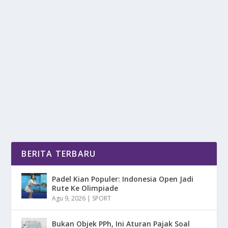
PENIPU LEGENDARIS DI INDIA BERNAMA
NATWARLAL
oleh
DetikPos 24
|
Mei 12, 2025
|
NEWS
,
RAGAM
|
0
|
Penipu Legendaris Di India Bernama Natwarlal Adalah
Nama Samaran Dari Mithilesh Kumar Srivastava,...
BACA SELENGKAPNYA
BERITA TERBARU
Padel Kian Populer: Indonesia Open Jadi
Rute Ke Olimpiade
Agu 9, 2026
|
SPORT
Bukan Objek PPh, Ini Aturan Pajak Soal