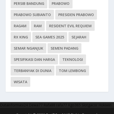
PERSIB BANDUNG
PRABOWO
PRABOWO SUBIANTO
PRESIDEN PRABOWO
RAGAM
RAM
RESIDENT EVIL REQUIEM
RX KING
SEA GAMES 2025
SEJARAH
SEMAR NGANJUK
SEMEN PADANG
SPESIFIKASI DAN HARGA
TEKNOLOGI
TERBANYAK DI DUNIA
TOM LEMBONG
WISATA
Dutainformasi24
Dewa77
Rafa88
rafa77
Rgo365
Slotgacor
Hokiwin