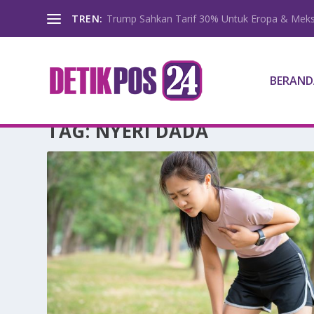
TREN:
Trump Sahkan Tarif 30% Untuk Eropa & Meks
BERAND
TAG:
NYERI DADA