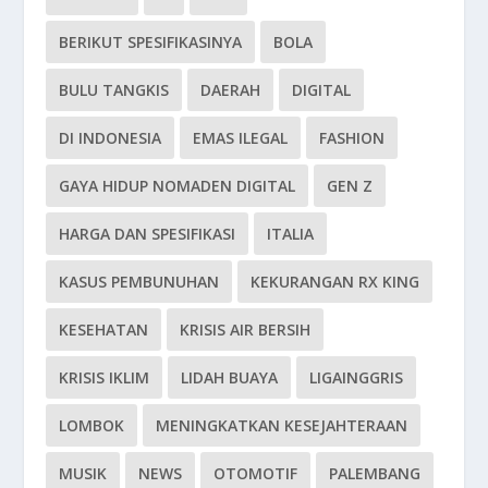
BERIKUT SPESIFIKASINYA
BOLA
BULU TANGKIS
DAERAH
DIGITAL
DI INDONESIA
EMAS ILEGAL
FASHION
GAYA HIDUP NOMADEN DIGITAL
GEN Z
HARGA DAN SPESIFIKASI
ITALIA
KASUS PEMBUNUHAN
KEKURANGAN RX KING
KESEHATAN
KRISIS AIR BERSIH
KRISIS IKLIM
LIDAH BUAYA
LIGAINGGRIS
LOMBOK
MENINGKATKAN KESEJAHTERAAN
MUSIK
NEWS
OTOMOTIF
PALEMBANG