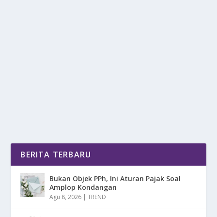
MAU RELAX? CEK REKOMENDASI MERK
KURSI GOYANG TERBAIK INI
oleh
mimin1 penulis
|
Mei 10, 2026
|
RAGAM
|
0
|
Mau Relax? Cek Rekomendasi Merk Kursi Goyang
Terbaik Ini Untuk Nantinya Dapat Menemani Waktu...
BACA SELENGKAPNYA
BERITA TERBARU
Bukan Objek PPh, Ini Aturan Pajak Soal
Amplop Kondangan
Agu 8, 2026
|
TREND