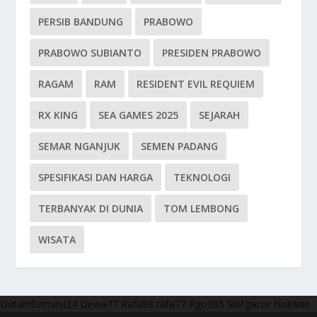
PERSIB BANDUNG
PRABOWO
PRABOWO SUBIANTO
PRESIDEN PRABOWO
RAGAM
RAM
RESIDENT EVIL REQUIEM
RX KING
SEA GAMES 2025
SEJARAH
SEMAR NGANJUK
SEMEN PADANG
SPESIFIKASI DAN HARGA
TEKNOLOGI
TERBANYAK DI DUNIA
TOM LEMBONG
WISATA
Dutainformasi24
Dewa77
Rafa88
rafa77
Rgo365
Slotgacor
Hokiwin