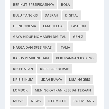
BERIKUT SPESIFIKASINYA
BOLA
BULU TANGKIS
DAERAH
DIGITAL
DI INDONESIA
EMAS ILEGAL
FASHION
GAYA HIDUP NOMADEN DIGITAL
GEN Z
HARGA DAN SPESIFIKASI
ITALIA
KASUS PEMBUNUHAN
KEKURANGAN RX KING
KESEHATAN
KRISIS AIR BERSIH
KRISIS IKLIM
LIDAH BUAYA
LIGAINGGRIS
LOMBOK
MENINGKATKAN KESEJAHTERAAN
MUSIK
NEWS
OTOMOTIF
PALEMBANG