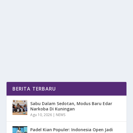
MENGENAL RAJA HAWAII PELOPOR
OLAHRAGA SURFING
oleh
DetikPos 24
|
Feb 5, 2025
|
SPORT
|
0
|
Mengenal Raja Hawaii Pelopor Olahraga Surfing, Yang
Bukan Sekadar Aktivitas Air Tetapi Juga Gaya...
BACA SELENGKAPNYA
BERITA TERBARU
Sabu Dalam Sedotan, Modus Baru Edar
Narkoba Di Kuningan
Agu 10, 2026
|
NEWS
Padel Kian Populer: Indonesia Open Jadi