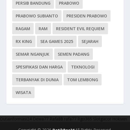
PERSIB BANDUNG
PRABOWO
PRABOWO SUBIANTO
PRESIDEN PRABOWO
RAGAM
RAM
RESIDENT EVIL REQUIEM
RX KING
SEA GAMES 2025
SEJARAH
SEMAR NGANJUK
SEMEN PADANG
SPESIFIKASI DAN HARGA
TEKNOLOGI
TERBANYAK DI DUNIA
TOM LEMBONG
WISATA
Dutainformasi24
Dewa77
Rafa88
rafa77
Rgo365
Slotgacor
Hokiwin
Copyright © 2026
All Rights Reserved.
DetikPos24