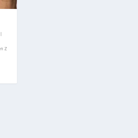
|
en Z