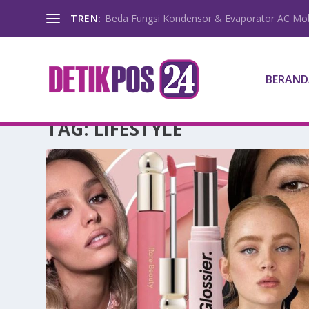
TREN:
Beda Fungsi Kondensor & Evaporator AC Mob
BERAND
TAG:
LIFESTYLE