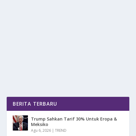
KEKURANGAN MOTOR LISTRIK YANG
MULAI JADI SOROTAN
oleh
mimin1 penulis
|
Feb 24, 2026
|
OTOMOTIF
|
0
|
Kekurangan Motor Listrik Yang Mulai Jadi Sorotan
Meski Di Kenal Sebagai Kendaraan Yang Ramah
Akan...
BACA SELENGKAPNYA
BERITA TERBARU
Trump Sahkan Tarif 30% Untuk Eropa &
Meksiko
Agu 6, 2026
|
TREND