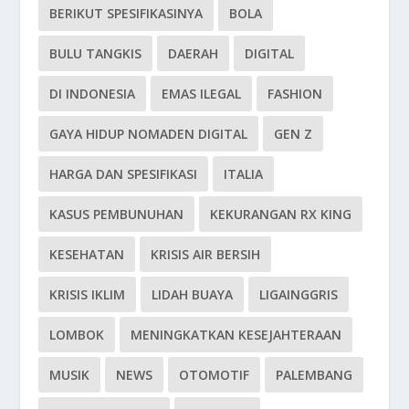
BERIKUT SPESIFIKASINYA
BOLA
BULU TANGKIS
DAERAH
DIGITAL
DI INDONESIA
EMAS ILEGAL
FASHION
GAYA HIDUP NOMADEN DIGITAL
GEN Z
HARGA DAN SPESIFIKASI
ITALIA
KASUS PEMBUNUHAN
KEKURANGAN RX KING
KESEHATAN
KRISIS AIR BERSIH
KRISIS IKLIM
LIDAH BUAYA
LIGAINGGRIS
LOMBOK
MENINGKATKAN KESEJAHTERAAN
MUSIK
NEWS
OTOMOTIF
PALEMBANG