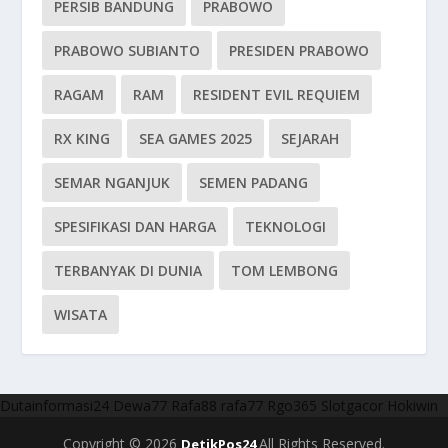
PERSIB BANDUNG
PRABOWO
PRABOWO SUBIANTO
PRESIDEN PRABOWO
RAGAM
RAM
RESIDENT EVIL REQUIEM
RX KING
SEA GAMES 2025
SEJARAH
SEMAR NGANJUK
SEMEN PADANG
SPESIFIKASI DAN HARGA
TEKNOLOGI
TERBANYAK DI DUNIA
TOM LEMBONG
WISATA
Dutainformasi24
Dewa77
Rafa88
rafa77
Rgo365
Slotgacor
Hokiwin
Copyright © 2026
All Rights Reserved.
DetikPos24