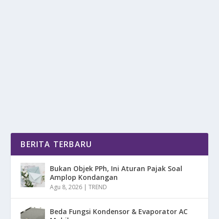
CELAH CHILD GROOMING: BERMULA DARI
CURHAT DI SECOND ACCOUNT
oleh
mimin1 penulis
|
Jan 30, 2026
|
LIFESTYLE
|
0
|
Celah Child Grooming: Bermula Dari Curhat Di Second
Account Yang Bisa Menjadi Akses Para Pelaku...
BACA SELENGKAPNYA
BERITA TERBARU
Bukan Objek PPh, Ini Aturan Pajak Soal
Amplop Kondangan
Agu 8, 2026
|
TREND
Beda Fungsi Kondensor & Evaporator AC