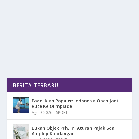
PERJALANAN KARIR PESEPAK BOLA KARIM
BENZEMA
oleh
DetikPos 24
|
Mar 6, 2025
|
BOLA
|
0
|
Perjalanan Karir Pesepak Bola Karim Benzema Yang
Di Anggap Sebagai Salah Satu Striker Terbaik...
BACA SELENGKAPNYA
BERITA TERBARU
Padel Kian Populer: Indonesia Open Jadi
Rute Ke Olimpiade
Agu 9, 2026
|
SPORT
Bukan Objek PPh, Ini Aturan Pajak Soal
Amplop Kondangan