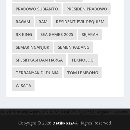
PRABOWO SUBIANTO
PRESIDEN PRABOWO
RAGAM
RAM
RESIDENT EVIL REQUIEM
RX KING
SEA GAMES 2025
SEJARAH
SEMAR NGANJUK
SEMEN PADANG
SPESIFIKASI DAN HARGA
TEKNOLOGI
TERBANYAK DI DUNIA
TOM LEMBONG
WISATA
Dutainformasi24
Dewa77
Rafa88
rafa77
Rgo365
Slotgacor
Hokiwin
Copyright © 2026
All Rights Reserved.
DetikPos24