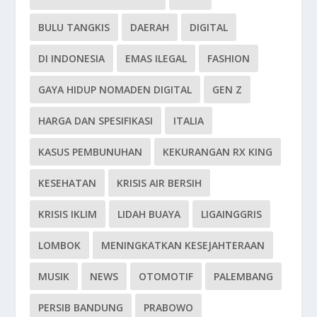
BULU TANGKIS
DAERAH
DIGITAL
DI INDONESIA
EMAS ILEGAL
FASHION
GAYA HIDUP NOMADEN DIGITAL
GEN Z
HARGA DAN SPESIFIKASI
ITALIA
KASUS PEMBUNUHAN
KEKURANGAN RX KING
KESEHATAN
KRISIS AIR BERSIH
KRISIS IKLIM
LIDAH BUAYA
LIGAINGGRIS
LOMBOK
MENINGKATKAN KESEJAHTERAAN
MUSIK
NEWS
OTOMOTIF
PALEMBANG
PERSIB BANDUNG
PRABOWO