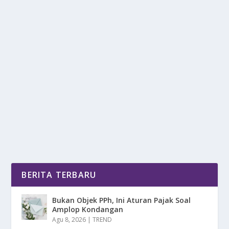
MOBIL HATCHBACK CITROEN C3, KABIN
NYAMAN DAN ERGONOMIS
oleh
DetikPos 24
|
Mar 3, 2025
|
OTOMOTIF
|
0
|
Mobil Hatchback Citroen C3, Kabin Nyaman Dan
Ergonomis, Pilihan Ideal Bagi Yang Mencari
Kendaraan...
BACA SELENGKAPNYA
BERITA TERBARU
Bukan Objek PPh, Ini Aturan Pajak Soal
Amplop Kondangan
Agu 8, 2026
|
TREND