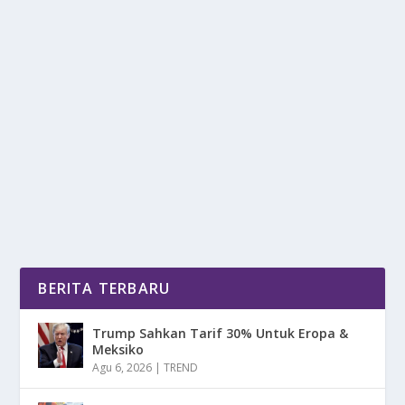
NIKAH MAKIN SEPI: GAK ADA DUIT ATAU
EMANG GAK MAU?
oleh
mimin1 penulis
|
Apr 26, 2026
|
TREND
|
0
|
Nikah Makin Sepi: Gak Ada Duit Atau Emang Gak Mau
Dengan Berbagai Fakta Yang Kian Terjadi Di Tahun...
BACA SELENGKAPNYA
BERITA TERBARU
Trump Sahkan Tarif 30% Untuk Eropa &
Meksiko
Agu 6, 2026
|
TREND