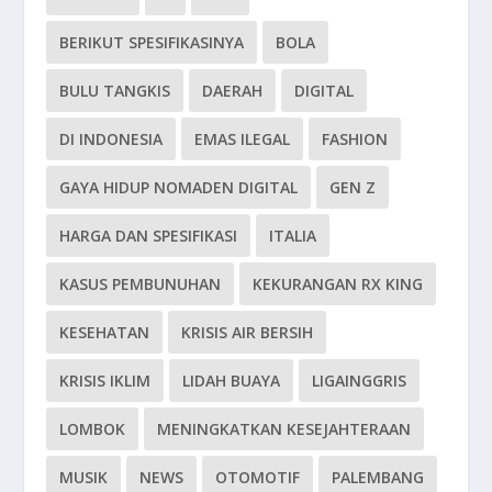
BERIKUT SPESIFIKASINYA
BOLA
BULU TANGKIS
DAERAH
DIGITAL
DI INDONESIA
EMAS ILEGAL
FASHION
GAYA HIDUP NOMADEN DIGITAL
GEN Z
HARGA DAN SPESIFIKASI
ITALIA
KASUS PEMBUNUHAN
KEKURANGAN RX KING
KESEHATAN
KRISIS AIR BERSIH
KRISIS IKLIM
LIDAH BUAYA
LIGAINGGRIS
LOMBOK
MENINGKATKAN KESEJAHTERAAN
MUSIK
NEWS
OTOMOTIF
PALEMBANG