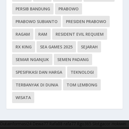
PERSIB BANDUNG
PRABOWO
PRABOWO SUBIANTO
PRESIDEN PRABOWO
RAGAM
RAM
RESIDENT EVIL REQUIEM
RX KING
SEA GAMES 2025
SEJARAH
SEMAR NGANJUK
SEMEN PADANG
SPESIFIKASI DAN HARGA
TEKNOLOGI
TERBANYAK DI DUNIA
TOM LEMBONG
WISATA
Dutainformasi24
Dewa77
Rafa88
rafa77
Rgo365
Slotgacor
Hokiwin