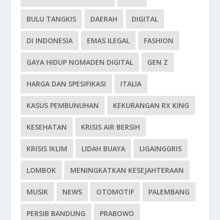
BULU TANGKIS
DAERAH
DIGITAL
DI INDONESIA
EMAS ILEGAL
FASHION
GAYA HIDUP NOMADEN DIGITAL
GEN Z
HARGA DAN SPESIFIKASI
ITALIA
KASUS PEMBUNUHAN
KEKURANGAN RX KING
KESEHATAN
KRISIS AIR BERSIH
KRISIS IKLIM
LIDAH BUAYA
LIGAINGGRIS
LOMBOK
MENINGKATKAN KESEJAHTERAAN
MUSIK
NEWS
OTOMOTIF
PALEMBANG
PERSIB BANDUNG
PRABOWO