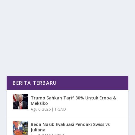
DI BALIK SENYUM JENNIFER COPPEN, ADA
LUKA YANG MASIH BERDARAH
oleh
DetikPos 24
|
Jul 20, 2025
|
NEWS
|
0
|
Jennifer Coppen, di kenal sebagai aktris muda
berbakat yang selalu tampil ceria dengan senyum...
BACA SELENGKAPNYA
BERITA TERBARU
Trump Sahkan Tarif 30% Untuk Eropa &
Meksiko
Agu 6, 2026
|
TREND
Beda Nasib Evakuasi Pendaki Swiss vs
Juliana