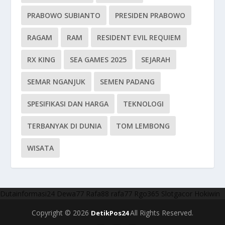
PRABOWO SUBIANTO
PRESIDEN PRABOWO
RAGAM
RAM
RESIDENT EVIL REQUIEM
RX KING
SEA GAMES 2025
SEJARAH
SEMAR NGANJUK
SEMEN PADANG
SPESIFIKASI DAN HARGA
TEKNOLOGI
TERBANYAK DI DUNIA
TOM LEMBONG
WISATA
Dutainformasi24
Dewa77
Rafa88
rafa77
Rgo365
Slotgacor
Hokiwin
Copyright © 2026
All Rights Reserved.
DetikPos24