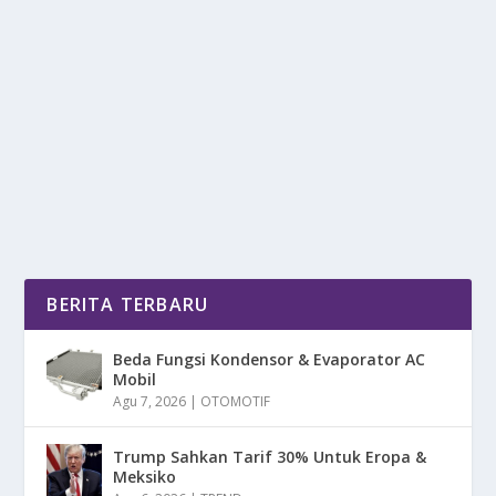
GACOR POL! JEAN MOTA BAWA PERSIJA
LIBAS PSM 2-1
oleh
mimin1 penulis
|
Mar 27, 2026
|
NEWS
|
0
|
Gacor Pol! Jean Mota Bawa Persija Libas PSM 2-1
Berkat Memiliki Kendalan Dalam Menerka Strategi...
BACA SELENGKAPNYA
BERITA TERBARU
Beda Fungsi Kondensor & Evaporator AC
Mobil
Agu 7, 2026
|
OTOMOTIF
Trump Sahkan Tarif 30% Untuk Eropa &
Meksiko