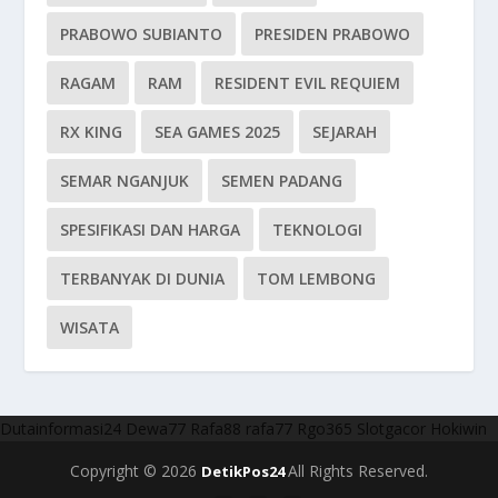
PRABOWO SUBIANTO
PRESIDEN PRABOWO
RAGAM
RAM
RESIDENT EVIL REQUIEM
RX KING
SEA GAMES 2025
SEJARAH
SEMAR NGANJUK
SEMEN PADANG
SPESIFIKASI DAN HARGA
TEKNOLOGI
TERBANYAK DI DUNIA
TOM LEMBONG
WISATA
Dutainformasi24
Dewa77
Rafa88
rafa77
Rgo365
Slotgacor
Hokiwin
Copyright © 2026
All Rights Reserved.
DetikPos24