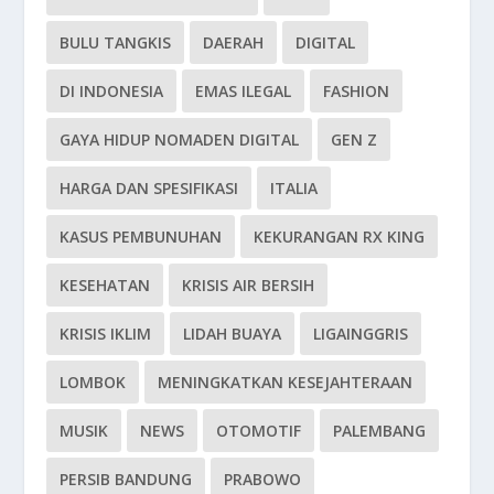
BULU TANGKIS
DAERAH
DIGITAL
DI INDONESIA
EMAS ILEGAL
FASHION
GAYA HIDUP NOMADEN DIGITAL
GEN Z
HARGA DAN SPESIFIKASI
ITALIA
KASUS PEMBUNUHAN
KEKURANGAN RX KING
KESEHATAN
KRISIS AIR BERSIH
KRISIS IKLIM
LIDAH BUAYA
LIGAINGGRIS
LOMBOK
MENINGKATKAN KESEJAHTERAAN
MUSIK
NEWS
OTOMOTIF
PALEMBANG
PERSIB BANDUNG
PRABOWO