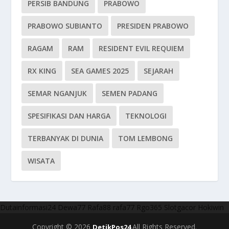
PERSIB BANDUNG
PRABOWO
PRABOWO SUBIANTO
PRESIDEN PRABOWO
RAGAM
RAM
RESIDENT EVIL REQUIEM
RX KING
SEA GAMES 2025
SEJARAH
SEMAR NGANJUK
SEMEN PADANG
SPESIFIKASI DAN HARGA
TEKNOLOGI
TERBANYAK DI DUNIA
TOM LEMBONG
WISATA
Dutainformasi24
Dewa77
Rafa88
rafa77
Rgo365
Slotgacor
Hokiwin
Copyright © 2026
All Rights Reserved.
DetikPos24