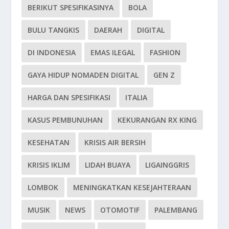
BERIKUT SPESIFIKASINYA
BOLA
BULU TANGKIS
DAERAH
DIGITAL
DI INDONESIA
EMAS ILEGAL
FASHION
GAYA HIDUP NOMADEN DIGITAL
GEN Z
HARGA DAN SPESIFIKASI
ITALIA
KASUS PEMBUNUHAN
KEKURANGAN RX KING
KESEHATAN
KRISIS AIR BERSIH
KRISIS IKLIM
LIDAH BUAYA
LIGAINGGRIS
LOMBOK
MENINGKATKAN KESEJAHTERAAN
MUSIK
NEWS
OTOMOTIF
PALEMBANG