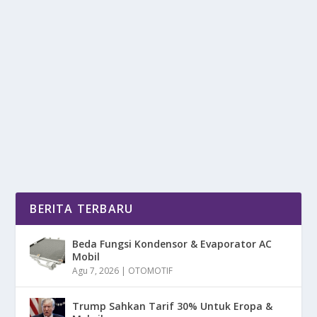
CRUISER V-TWIN 400CC: SEKALI ISI
TEMPUH LEBIH 300 KM
oleh
DetikPos 24
|
Nov 29, 2025
|
OTOMOTIF
|
0
|
Cruiser V-Twin 400cc Terbaru Ini Mulai Menarik
Perhatian Signifikan Banyak Pecinta Otomotif Di...
BACA SELENGKAPNYA
BERITA TERBARU
Beda Fungsi Kondensor & Evaporator AC
Mobil
Agu 7, 2026
|
OTOMOTIF
Trump Sahkan Tarif 30% Untuk Eropa &