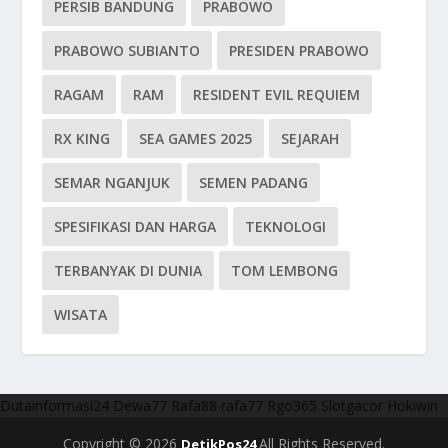
PERSIB BANDUNG
PRABOWO
PRABOWO SUBIANTO
PRESIDEN PRABOWO
RAGAM
RAM
RESIDENT EVIL REQUIEM
RX KING
SEA GAMES 2025
SEJARAH
SEMAR NGANJUK
SEMEN PADANG
SPESIFIKASI DAN HARGA
TEKNOLOGI
TERBANYAK DI DUNIA
TOM LEMBONG
WISATA
Dutainformasi24
Dewa77
Rafa88
rafa77
Rgo365
Slotgacor
Hokiwin
Copyright © 2026
All Rights Reserved.
DetikPos24