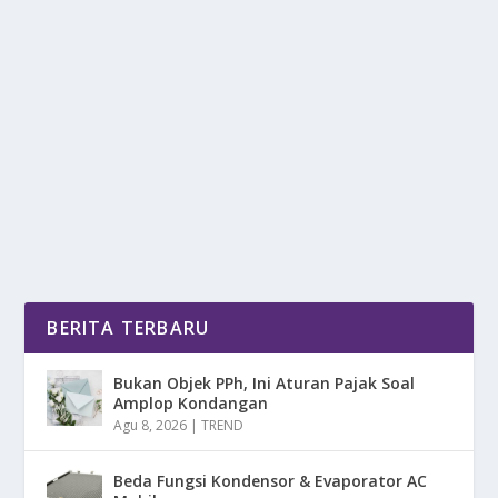
DEFINISI APES! IPHONE 17 PRO MAX
KEBANJIRAN DI BULAN KE 5
oleh
mimin1 penulis
|
Mar 23, 2026
|
DIGITAL
|
0
|
Definisi Apes! iPhone 17 Pro Max Kebanjiran Di Bulan
Ke 5 Karena Dugaannya Menggunakan Material...
BACA SELENGKAPNYA
BERITA TERBARU
Bukan Objek PPh, Ini Aturan Pajak Soal
Amplop Kondangan
Agu 8, 2026
|
TREND
Beda Fungsi Kondensor & Evaporator AC