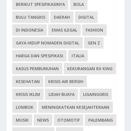
BERIKUT SPESIFIKASINYA
BOLA
BULU TANGKIS
DAERAH
DIGITAL
DI INDONESIA
EMAS ILEGAL
FASHION
GAYA HIDUP NOMADEN DIGITAL
GEN Z
HARGA DAN SPESIFIKASI
ITALIA
KASUS PEMBUNUHAN
KEKURANGAN RX KING
KESEHATAN
KRISIS AIR BERSIH
KRISIS IKLIM
LIDAH BUAYA
LIGAINGGRIS
LOMBOK
MENINGKATKAN KESEJAHTERAAN
MUSIK
NEWS
OTOMOTIF
PALEMBANG