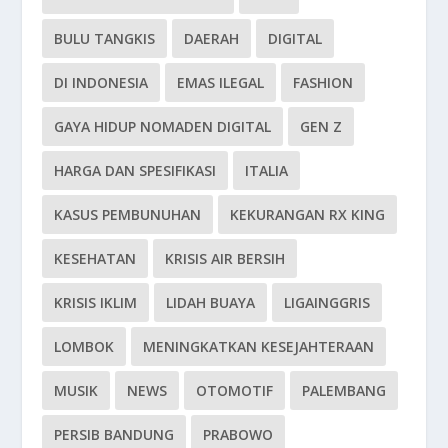
BULU TANGKIS
DAERAH
DIGITAL
DI INDONESIA
EMAS ILEGAL
FASHION
GAYA HIDUP NOMADEN DIGITAL
GEN Z
HARGA DAN SPESIFIKASI
ITALIA
KASUS PEMBUNUHAN
KEKURANGAN RX KING
KESEHATAN
KRISIS AIR BERSIH
KRISIS IKLIM
LIDAH BUAYA
LIGAINGGRIS
LOMBOK
MENINGKATKAN KESEJAHTERAAN
MUSIK
NEWS
OTOMOTIF
PALEMBANG
PERSIB BANDUNG
PRABOWO