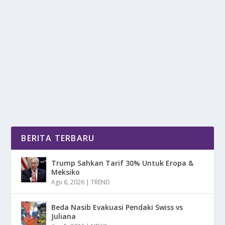
INDEPENDENCE CUP: UJIAN TERAKHIR
TIMNAS U-17 MENUJU PIALA DUNIA
oleh
DetikPos 24
|
Agu 18, 2025
|
BOLA
|
0
|
Independence Cup menjadi panggung penting bagi
Timnas U-17 Indonesia sebelum bertarung di ajang...
BACA SELENGKAPNYA
BERITA TERBARU
Trump Sahkan Tarif 30% Untuk Eropa &
Meksiko
Agu 6, 2026
|
TREND
Beda Nasib Evakuasi Pendaki Swiss vs
Juliana