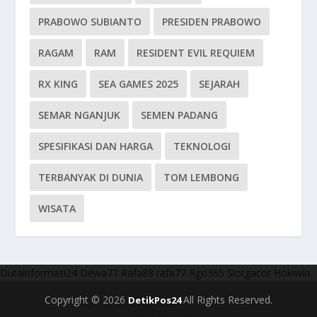
PRABOWO SUBIANTO
PRESIDEN PRABOWO
RAGAM
RAM
RESIDENT EVIL REQUIEM
RX KING
SEA GAMES 2025
SEJARAH
SEMAR NGANJUK
SEMEN PADANG
SPESIFIKASI DAN HARGA
TEKNOLOGI
TERBANYAK DI DUNIA
TOM LEMBONG
WISATA
Dutainformasi24
Dewa77
Rafa88
rafa77
Rgo365
Slotgacor
Hokiwin
Copyright © 2026
All Rights Reserved.
DetikPos24