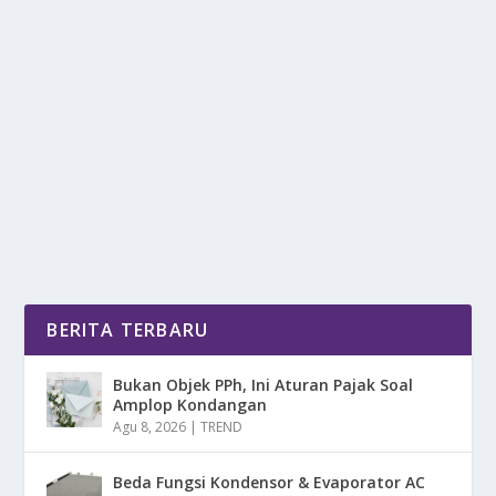
10 KORBAN PESAWAT ATR 42-500
TERIDENTIFIKASI, INI DAFTAR NAMANYA
oleh
mimin1 penulis
|
Jan 24, 2026
|
NEWS
|
0
|
10 Korban Pesawat ATR 42-500 Teridentifikasi, Ini
Daftar Namanya Yang Sebelumnya Telah Di
Evakuasi...
BACA SELENGKAPNYA
BERITA TERBARU
Bukan Objek PPh, Ini Aturan Pajak Soal
Amplop Kondangan
Agu 8, 2026
|
TREND
Beda Fungsi Kondensor & Evaporator AC