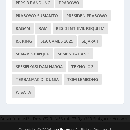
PERSIB BANDUNG
PRABOWO
PRABOWO SUBIANTO
PRESIDEN PRABOWO
RAGAM
RAM
RESIDENT EVIL REQUIEM
RX KING
SEA GAMES 2025
SEJARAH
SEMAR NGANJUK
SEMEN PADANG
SPESIFIKASI DAN HARGA
TEKNOLOGI
TERBANYAK DI DUNIA
TOM LEMBONG
WISATA
Dutainformasi24
Dewa77
Rafa88
rafa77
Rgo365
Slotgacor
Hokiwin
Copyright © 2026
All Rights Reserved.
DetikPos24