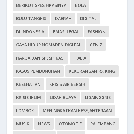
BERIKUT SPESIFIKASINYA
BOLA
BULU TANGKIS
DAERAH
DIGITAL
DI INDONESIA
EMAS ILEGAL
FASHION
GAYA HIDUP NOMADEN DIGITAL
GEN Z
HARGA DAN SPESIFIKASI
ITALIA
KASUS PEMBUNUHAN
KEKURANGAN RX KING
KESEHATAN
KRISIS AIR BERSIH
KRISIS IKLIM
LIDAH BUAYA
LIGAINGGRIS
LOMBOK
MENINGKATKAN KESEJAHTERAAN
MUSIK
NEWS
OTOMOTIF
PALEMBANG