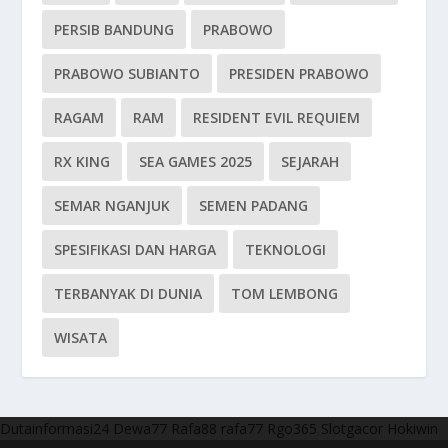
PERSIB BANDUNG
PRABOWO
PRABOWO SUBIANTO
PRESIDEN PRABOWO
RAGAM
RAM
RESIDENT EVIL REQUIEM
RX KING
SEA GAMES 2025
SEJARAH
SEMAR NGANJUK
SEMEN PADANG
SPESIFIKASI DAN HARGA
TEKNOLOGI
TERBANYAK DI DUNIA
TOM LEMBONG
WISATA
Dutainformasi24
Dewa77
Rafa88
rafa77
Rgo365
Slotgacor
Hokiwin