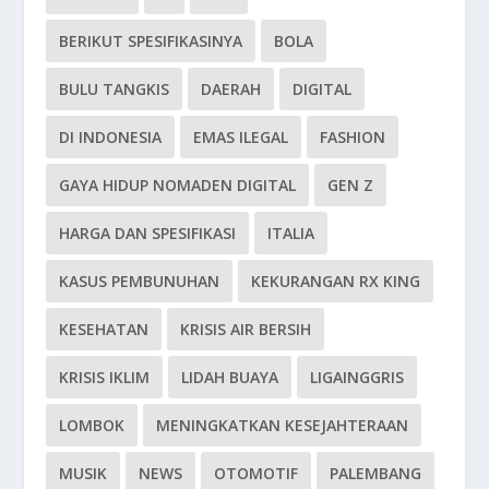
BERIKUT SPESIFIKASINYA
BOLA
BULU TANGKIS
DAERAH
DIGITAL
DI INDONESIA
EMAS ILEGAL
FASHION
GAYA HIDUP NOMADEN DIGITAL
GEN Z
HARGA DAN SPESIFIKASI
ITALIA
KASUS PEMBUNUHAN
KEKURANGAN RX KING
KESEHATAN
KRISIS AIR BERSIH
KRISIS IKLIM
LIDAH BUAYA
LIGAINGGRIS
LOMBOK
MENINGKATKAN KESEJAHTERAAN
MUSIK
NEWS
OTOMOTIF
PALEMBANG