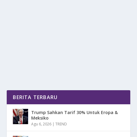
RAM DUNIA MAKIN MAHAL, CHINA
MALAH NEKAT BANTING HARGA!
oleh
mimin1 penulis
|
Feb 16, 2026
|
DIGITAL
|
0
|
RAM Dunia Makin Mahal, China Malah Nekat Banting
Harga Yang Ibaranya Melawan Arus Dalam
Marketing...
BACA SELENGKAPNYA
BERITA TERBARU
Trump Sahkan Tarif 30% Untuk Eropa &
Meksiko
Agu 6, 2026
|
TREND