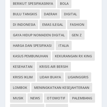
BERIKUT SPESIFIKASINYA
BOLA
BULU TANGKIS
DAERAH
DIGITAL
DI INDONESIA
EMAS ILEGAL
FASHION
GAYA HIDUP NOMADEN DIGITAL
GEN Z
HARGA DAN SPESIFIKASI
ITALIA
KASUS PEMBUNUHAN
KEKURANGAN RX KING
KESEHATAN
KRISIS AIR BERSIH
KRISIS IKLIM
LIDAH BUAYA
LIGAINGGRIS
LOMBOK
MENINGKATKAN KESEJAHTERAAN
MUSIK
NEWS
OTOMOTIF
PALEMBANG