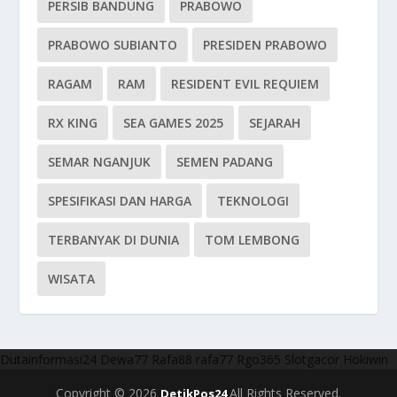
PERSIB BANDUNG
PRABOWO
PRABOWO SUBIANTO
PRESIDEN PRABOWO
RAGAM
RAM
RESIDENT EVIL REQUIEM
RX KING
SEA GAMES 2025
SEJARAH
SEMAR NGANJUK
SEMEN PADANG
SPESIFIKASI DAN HARGA
TEKNOLOGI
TERBANYAK DI DUNIA
TOM LEMBONG
WISATA
Dutainformasi24
Dewa77
Rafa88
rafa77
Rgo365
Slotgacor
Hokiwin
Copyright © 2026
All Rights Reserved.
DetikPos24