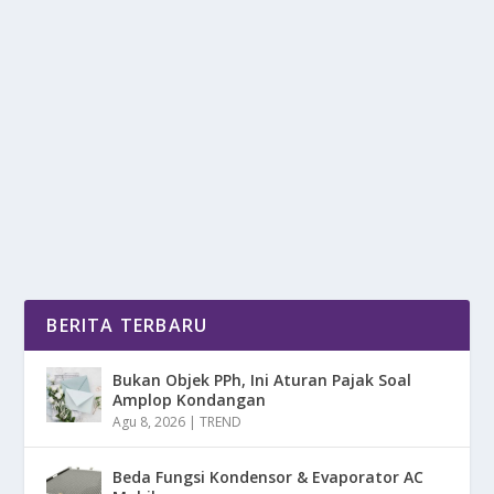
GEBRAKAN VINFAST: MPV LISTRIK
RAKITAN LOKAL SEGERA TIBA
oleh
mimin1 penulis
|
Apr 29, 2026
|
OTOMOTIF
|
0
|
Gebrakan VinFast: MPV Listrik Rakitan Lokal Segera
Tiba Yang Memang Sudah Banyak Beredar Di...
BACA SELENGKAPNYA
BERITA TERBARU
Bukan Objek PPh, Ini Aturan Pajak Soal
Amplop Kondangan
Agu 8, 2026
|
TREND
Beda Fungsi Kondensor & Evaporator AC