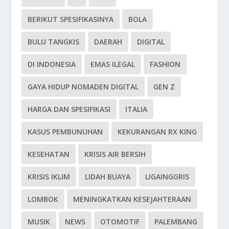
BERIKUT SPESIFIKASINYA
BOLA
BULU TANGKIS
DAERAH
DIGITAL
DI INDONESIA
EMAS ILEGAL
FASHION
GAYA HIDUP NOMADEN DIGITAL
GEN Z
HARGA DAN SPESIFIKASI
ITALIA
KASUS PEMBUNUHAN
KEKURANGAN RX KING
KESEHATAN
KRISIS AIR BERSIH
KRISIS IKLIM
LIDAH BUAYA
LIGAINGGRIS
LOMBOK
MENINGKATKAN KESEJAHTERAAN
MUSIK
NEWS
OTOMOTIF
PALEMBANG