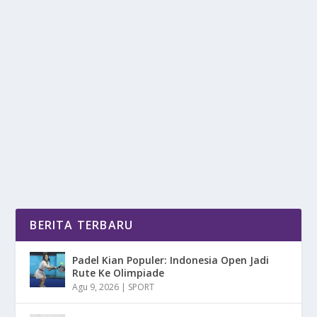
KEKURANGAN MOTOR LISTRIK YANG
MULAI JADI SOROTAN
oleh
mimin1 penulis
|
Feb 24, 2026
|
OTOMOTIF
|
0
|
Kekurangan Motor Listrik Yang Mulai Jadi Sorotan
Meski Di Kenal Sebagai Kendaraan Yang Ramah
Akan...
BACA SELENGKAPNYA
BERITA TERBARU
Padel Kian Populer: Indonesia Open Jadi
Rute Ke Olimpiade
Agu 9, 2026
|
SPORT