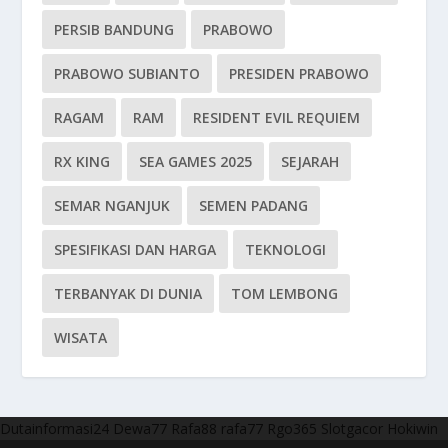
PERSIB BANDUNG
PRABOWO
PRABOWO SUBIANTO
PRESIDEN PRABOWO
RAGAM
RAM
RESIDENT EVIL REQUIEM
RX KING
SEA GAMES 2025
SEJARAH
SEMAR NGANJUK
SEMEN PADANG
SPESIFIKASI DAN HARGA
TEKNOLOGI
TERBANYAK DI DUNIA
TOM LEMBONG
WISATA
Dutainformasi24
Dewa77
Rafa88
rafa77
Rgo365
Slotgacor
Hokiwin