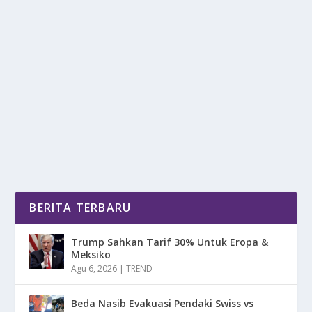
MENJELAJAHI WISATA GUA SARANG DI
SABANG ACEH
oleh
DetikPos 24
|
Apr 5, 2025
|
DAERAH
|
0
|
Menjelajahi Wisata Gua Sarang Di Sabang Aceh
Dengan Keindahan Alam, Tantangan Petualangan,
Dan...
BACA SELENGKAPNYA
BERITA TERBARU
Trump Sahkan Tarif 30% Untuk Eropa &
Meksiko
Agu 6, 2026
|
TREND
Beda Nasib Evakuasi Pendaki Swiss vs