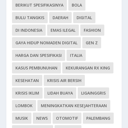
BERIKUT SPESIFIKASINYA
BOLA
BULU TANGKIS
DAERAH
DIGITAL
DI INDONESIA
EMAS ILEGAL
FASHION
GAYA HIDUP NOMADEN DIGITAL
GEN Z
HARGA DAN SPESIFIKASI
ITALIA
KASUS PEMBUNUHAN
KEKURANGAN RX KING
KESEHATAN
KRISIS AIR BERSIH
KRISIS IKLIM
LIDAH BUAYA
LIGAINGGRIS
LOMBOK
MENINGKATKAN KESEJAHTERAAN
MUSIK
NEWS
OTOMOTIF
PALEMBANG