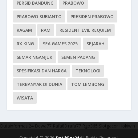
PERSIB BANDUNG
PRABOWO
PRABOWO SUBIANTO
PRESIDEN PRABOWO
RAGAM
RAM
RESIDENT EVIL REQUIEM
RX KING
SEA GAMES 2025
SEJARAH
SEMAR NGANJUK
SEMEN PADANG
SPESIFIKASI DAN HARGA
TEKNOLOGI
TERBANYAK DI DUNIA
TOM LEMBONG
WISATA
Dutainformasi24
Dewa77
Rafa88
rafa77
Rgo365
Slotgacor
Hokiwin
Copyright © 2026
All Rights Reserved.
DetikPos24