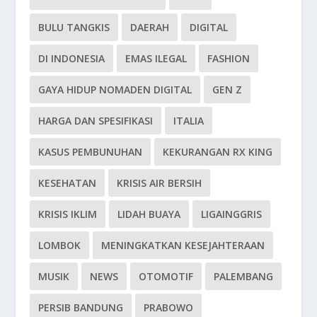
BULU TANGKIS
DAERAH
DIGITAL
DI INDONESIA
EMAS ILEGAL
FASHION
GAYA HIDUP NOMADEN DIGITAL
GEN Z
HARGA DAN SPESIFIKASI
ITALIA
KASUS PEMBUNUHAN
KEKURANGAN RX KING
KESEHATAN
KRISIS AIR BERSIH
KRISIS IKLIM
LIDAH BUAYA
LIGAINGGRIS
LOMBOK
MENINGKATKAN KESEJAHTERAAN
MUSIK
NEWS
OTOMOTIF
PALEMBANG
PERSIB BANDUNG
PRABOWO