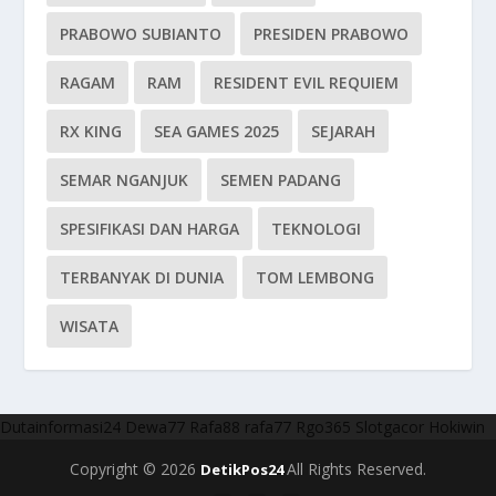
PRABOWO SUBIANTO
PRESIDEN PRABOWO
RAGAM
RAM
RESIDENT EVIL REQUIEM
RX KING
SEA GAMES 2025
SEJARAH
SEMAR NGANJUK
SEMEN PADANG
SPESIFIKASI DAN HARGA
TEKNOLOGI
TERBANYAK DI DUNIA
TOM LEMBONG
WISATA
Dutainformasi24
Dewa77
Rafa88
rafa77
Rgo365
Slotgacor
Hokiwin
Copyright © 2026
All Rights Reserved.
DetikPos24