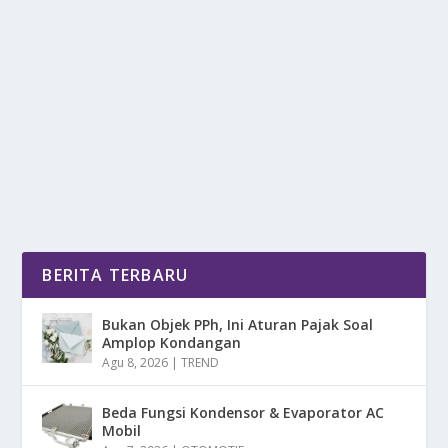
ZODIAK YANG JARANG BALIKAN DENGAN
MANTANNYA
oleh
DetikPos 24
|
Apr 25, 2025
|
RAGAM
|
0
|
Zodiak Yang Jarang Balikan Dengan Mantannya, 4
Zodiak Ini Memiliki Kesamaan Dalam Hal Prinsip,...
BACA SELENGKAPNYA
BERITA TERBARU
Bukan Objek PPh, Ini Aturan Pajak Soal
Amplop Kondangan
Agu 8, 2026
|
TREND
Beda Fungsi Kondensor & Evaporator AC
Mobil