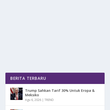
GAC AION V, MOBIL LISTRIK DENGAN
BERBAGAI FITUR MODERN
oleh
DetikPos 24
|
Mar 15, 2025
|
OTOMOTIF
|
0
|
GAC Aion V, Mobil Listrik Dengan Berbagai Fitur
Modern Menjadi Pilihan Yang Menarik Bagi Pecinta...
BACA SELENGKAPNYA
BERITA TERBARU
Trump Sahkan Tarif 30% Untuk Eropa &
Meksiko
Agu 6, 2026
|
TREND