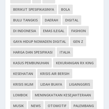
BERIKUT SPESIFIKASINYA
BOLA
BULU TANGKIS
DAERAH
DIGITAL
DI INDONESIA
EMAS ILEGAL
FASHION
GAYA HIDUP NOMADEN DIGITAL
GEN Z
HARGA DAN SPESIFIKASI
ITALIA
KASUS PEMBUNUHAN
KEKURANGAN RX KING
KESEHATAN
KRISIS AIR BERSIH
KRISIS IKLIM
LIDAH BUAYA
LIGAINGGRIS
LOMBOK
MENINGKATKAN KESEJAHTERAAN
MUSIK
NEWS
OTOMOTIF
PALEMBANG