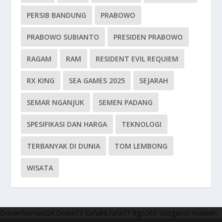
PERSIB BANDUNG
PRABOWO
PRABOWO SUBIANTO
PRESIDEN PRABOWO
RAGAM
RAM
RESIDENT EVIL REQUIEM
RX KING
SEA GAMES 2025
SEJARAH
SEMAR NGANJUK
SEMEN PADANG
SPESIFIKASI DAN HARGA
TEKNOLOGI
TERBANYAK DI DUNIA
TOM LEMBONG
WISATA
Dutainformasi24
Dewa77
Rafa88
rafa77
Rgo365
Slotgacor
Hokiwin