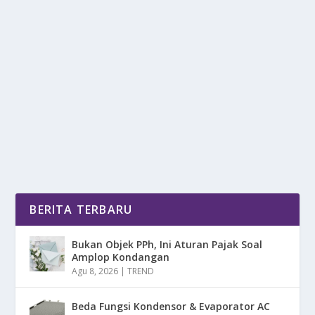
DASH DIET: SOLUSI MAKAN SEHAT UNTUK
TURUNKAN TEKANAN DARAH
oleh
DetikPos 24
|
Jul 23, 2025
|
RAGAM
|
0
|
DASH Diet (Dietary Approaches to Stop
Hypertension), merupakan pola makan yang di
rancang khusus...
BACA SELENGKAPNYA
BERITA TERBARU
Bukan Objek PPh, Ini Aturan Pajak Soal
Amplop Kondangan
Agu 8, 2026
|
TREND
Beda Fungsi Kondensor & Evaporator AC