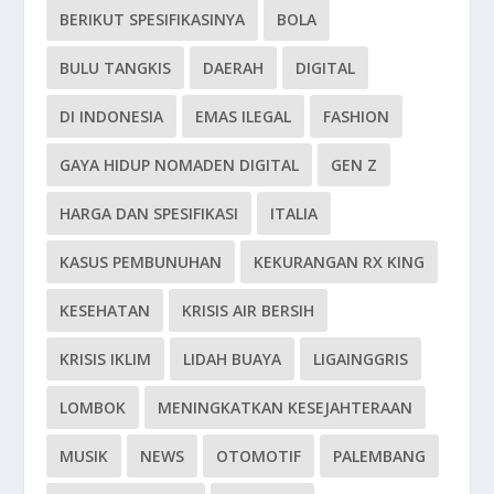
BERIKUT SPESIFIKASINYA
BOLA
BULU TANGKIS
DAERAH
DIGITAL
DI INDONESIA
EMAS ILEGAL
FASHION
GAYA HIDUP NOMADEN DIGITAL
GEN Z
HARGA DAN SPESIFIKASI
ITALIA
KASUS PEMBUNUHAN
KEKURANGAN RX KING
KESEHATAN
KRISIS AIR BERSIH
KRISIS IKLIM
LIDAH BUAYA
LIGAINGGRIS
LOMBOK
MENINGKATKAN KESEJAHTERAAN
MUSIK
NEWS
OTOMOTIF
PALEMBANG