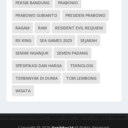
PERSIB BANDUNG
PRABOWO
PRABOWO SUBIANTO
PRESIDEN PRABOWO
RAGAM
RAM
RESIDENT EVIL REQUIEM
RX KING
SEA GAMES 2025
SEJARAH
SEMAR NGANJUK
SEMEN PADANG
SPESIFIKASI DAN HARGA
TEKNOLOGI
TERBANYAK DI DUNIA
TOM LEMBONG
WISATA
Dutainformasi24
Dewa77
Rafa88
rafa77
Rgo365
Slotgacor
Hokiwin
Copyright © 2026
All Rights Reserved.
DetikPos24