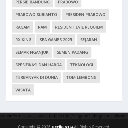
PERSIB BANDUNG
PRABOWO
PRABOWO SUBIANTO
PRESIDEN PRABOWO
RAGAM
RAM
RESIDENT EVIL REQUIEM
RX KING
SEA GAMES 2025
SEJARAH
SEMAR NGANJUK
SEMEN PADANG
SPESIFIKASI DAN HARGA
TEKNOLOGI
TERBANYAK DI DUNIA
TOM LEMBONG
WISATA
Dutainformasi24
Dewa77
Rafa88
rafa77
Rgo365
Slotgacor
Hokiwin
Copyright © 2026
All Rights Reserved.
DetikPos24