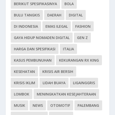
BERIKUT SPESIFIKASINYA
BOLA
BULU TANGKIS
DAERAH
DIGITAL
DI INDONESIA
EMAS ILEGAL
FASHION
GAYA HIDUP NOMADEN DIGITAL
GEN Z
HARGA DAN SPESIFIKASI
ITALIA
KASUS PEMBUNUHAN
KEKURANGAN RX KING
KESEHATAN
KRISIS AIR BERSIH
KRISIS IKLIM
LIDAH BUAYA
LIGAINGGRIS
LOMBOK
MENINGKATKAN KESEJAHTERAAN
MUSIK
NEWS
OTOMOTIF
PALEMBANG