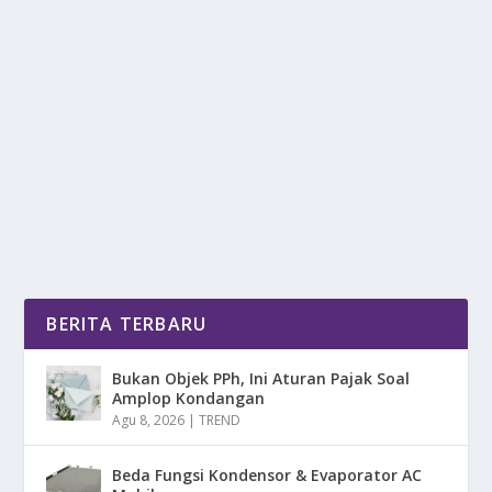
DARURAT API: UPAYA NYATA
SELAMATKAN HUTAN INDONESIA
oleh
DetikPos 24
|
Jul 24, 2025
|
NEWS
,
RAGAM
|
0
|
Hutan Indonesia menyimpan kekayaan hayati luar
biasa yang menjadi paru-paru dunia dan sumber...
BACA SELENGKAPNYA
BERITA TERBARU
Bukan Objek PPh, Ini Aturan Pajak Soal
Amplop Kondangan
Agu 8, 2026
|
TREND
Beda Fungsi Kondensor & Evaporator AC