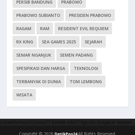
PERSIB BANDUNG
PRABOWO
PRABOWO SUBIANTO
PRESIDEN PRABOWO
RAGAM
RAM
RESIDENT EVIL REQUIEM
RX KING
SEA GAMES 2025
SEJARAH
SEMAR NGANJUK
SEMEN PADANG
SPESIFIKASI DAN HARGA
TEKNOLOGI
TERBANYAK DI DUNIA
TOM LEMBONG
WISATA
Dutainformasi24
Dewa77
Rafa88
rafa77
Rgo365
Slotgacor
Hokiwin
Copyright © 2026
All Rights Reserved.
DetikPos24