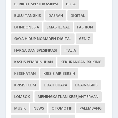
BERIKUT SPESIFIKASINYA
BOLA
BULU TANGKIS
DAERAH
DIGITAL
DI INDONESIA
EMAS ILEGAL
FASHION
GAYA HIDUP NOMADEN DIGITAL
GEN Z
HARGA DAN SPESIFIKASI
ITALIA
KASUS PEMBUNUHAN
KEKURANGAN RX KING
KESEHATAN
KRISIS AIR BERSIH
KRISIS IKLIM
LIDAH BUAYA
LIGAINGGRIS
LOMBOK
MENINGKATKAN KESEJAHTERAAN
MUSIK
NEWS
OTOMOTIF
PALEMBANG