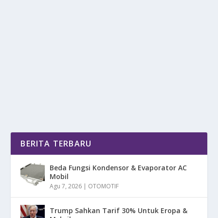
TIPS JITU CEK KONDISI MOBIL BEKAS BIAR
GAK KETIPU
oleh
mimin1 penulis
|
Jun 15, 2026
|
OTOMOTIF
|
0
|
Tips Jitu Cek Kondisi Mobil Bekas Biar Gak Ketipu
Dengan Berbagai Teknik-Teknik Serta Spesifikasi...
BACA SELENGKAPNYA
BERITA TERBARU
Beda Fungsi Kondensor & Evaporator AC
Mobil
Agu 7, 2026
|
OTOMOTIF
Trump Sahkan Tarif 30% Untuk Eropa &