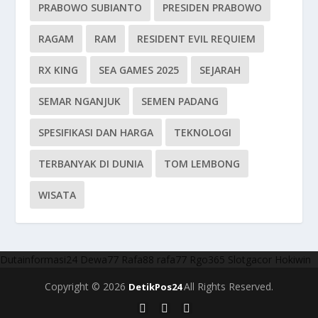
PRABOWO SUBIANTO
PRESIDEN PRABOWO
RAGAM
RAM
RESIDENT EVIL REQUIEM
RX KING
SEA GAMES 2025
SEJARAH
SEMAR NGANJUK
SEMEN PADANG
SPESIFIKASI DAN HARGA
TEKNOLOGI
TERBANYAK DI DUNIA
TOM LEMBONG
WISATA
Dutainformasi24
Dewa77
Rafa88
rafa77
Rgo365
Slotgacor
Hokiwin
Copyright © 2026
All Rights Reserved.
DetikPos24