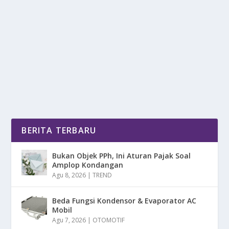
CARA EFEKTIF MENGATASI BURN OUT
oleh
DetikPos 24
|
Jun 23, 2025
|
LIFESTYLE
|
0
|
Cara Efektif Mengatasi Burn Out Agar Dapat Kembali
Menemukan Semangat Hidup Dan Produktivitas...
BACA SELENGKAPNYA
BERITA TERBARU
Bukan Objek PPh, Ini Aturan Pajak Soal
Amplop Kondangan
Agu 8, 2026
|
TREND
Beda Fungsi Kondensor & Evaporator AC
Mobil
Agu 7, 2026
|
OTOMOTIF