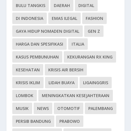
BULU TANGKIS
DAERAH
DIGITAL
DI INDONESIA
EMAS ILEGAL
FASHION
GAYA HIDUP NOMADEN DIGITAL
GEN Z
HARGA DAN SPESIFIKASI
ITALIA
KASUS PEMBUNUHAN
KEKURANGAN RX KING
KESEHATAN
KRISIS AIR BERSIH
KRISIS IKLIM
LIDAH BUAYA
LIGAINGGRIS
LOMBOK
MENINGKATKAN KESEJAHTERAAN
MUSIK
NEWS
OTOMOTIF
PALEMBANG
PERSIB BANDUNG
PRABOWO