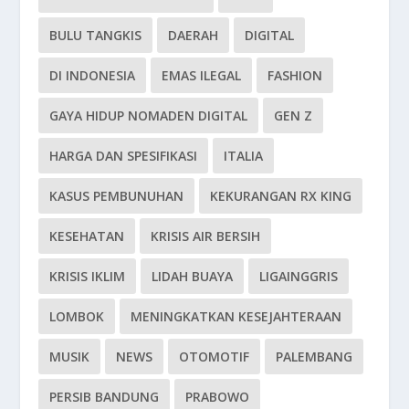
BULU TANGKIS
DAERAH
DIGITAL
DI INDONESIA
EMAS ILEGAL
FASHION
GAYA HIDUP NOMADEN DIGITAL
GEN Z
HARGA DAN SPESIFIKASI
ITALIA
KASUS PEMBUNUHAN
KEKURANGAN RX KING
KESEHATAN
KRISIS AIR BERSIH
KRISIS IKLIM
LIDAH BUAYA
LIGAINGGRIS
LOMBOK
MENINGKATKAN KESEJAHTERAAN
MUSIK
NEWS
OTOMOTIF
PALEMBANG
PERSIB BANDUNG
PRABOWO