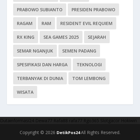
PRABOWO SUBIANTO
PRESIDEN PRABOWO
RAGAM
RAM
RESIDENT EVIL REQUIEM
RX KING
SEA GAMES 2025
SEJARAH
SEMAR NGANJUK
SEMEN PADANG
SPESIFIKASI DAN HARGA
TEKNOLOGI
TERBANYAK DI DUNIA
TOM LEMBONG
WISATA
Dutainformasi24
Dewa77
Rafa88
rafa77
Rgo365
Slotgacor
Hokiwin
Copyright © 2026
All Rights Reserved.
DetikPos24