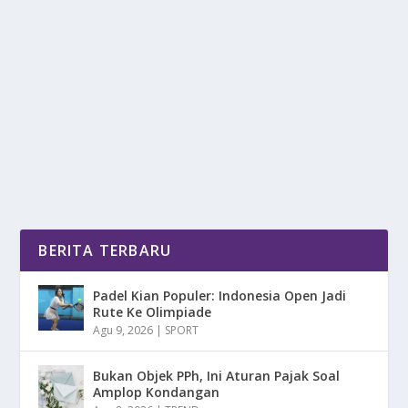
BMW M 1000 RR SEHARGA 1,7 M
oleh
DetikPos 24
|
Mar 26, 2025
|
OTOMOTIF
|
0
|
BMW M 1000 RR Yang Mencapai Harga Senilai 1,7 M
Menjadi Salah Satu Superbike Paling Di Impikan...
BACA SELENGKAPNYA
BERITA TERBARU
Padel Kian Populer: Indonesia Open Jadi
Rute Ke Olimpiade
Agu 9, 2026
|
SPORT
Bukan Objek PPh, Ini Aturan Pajak Soal
Amplop Kondangan