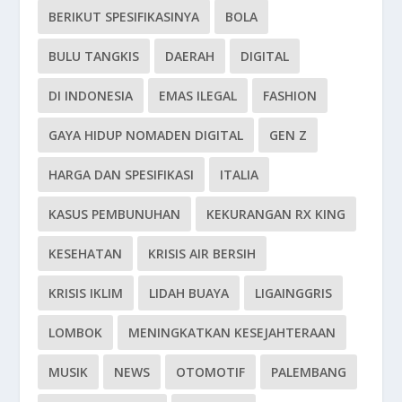
BERIKUT SPESIFIKASINYA
BOLA
BULU TANGKIS
DAERAH
DIGITAL
DI INDONESIA
EMAS ILEGAL
FASHION
GAYA HIDUP NOMADEN DIGITAL
GEN Z
HARGA DAN SPESIFIKASI
ITALIA
KASUS PEMBUNUHAN
KEKURANGAN RX KING
KESEHATAN
KRISIS AIR BERSIH
KRISIS IKLIM
LIDAH BUAYA
LIGAINGGRIS
LOMBOK
MENINGKATKAN KESEJAHTERAAN
MUSIK
NEWS
OTOMOTIF
PALEMBANG