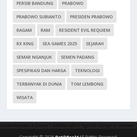
PERSIB BANDUNG
PRABOWO
PRABOWO SUBIANTO
PRESIDEN PRABOWO
RAGAM
RAM
RESIDENT EVIL REQUIEM
RX KING
SEA GAMES 2025
SEJARAH
SEMAR NGANJUK
SEMEN PADANG
SPESIFIKASI DAN HARGA
TEKNOLOGI
TERBANYAK DI DUNIA
TOM LEMBONG
WISATA
Dutainformasi24
Dewa77
Rafa88
rafa77
Rgo365
Slotgacor
Hokiwin
Copyright © 2026
All Rights Reserved.
DetikPos24