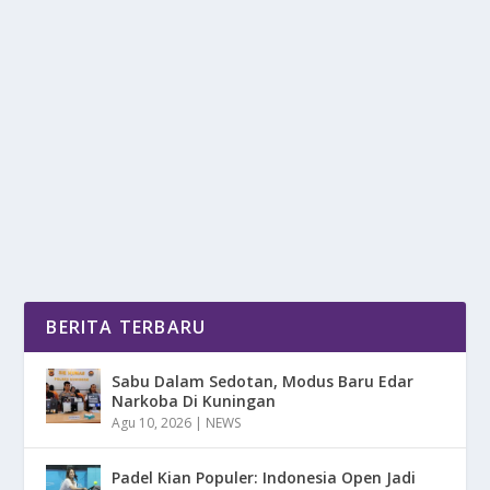
MENGENAL OLAHRAGA SQUASH, BERMAIN
DENGAN DINDING PANTUL
oleh
DetikPos 24
|
Jun 2, 2025
|
SPORT
|
0
|
Mengenal Olahraga Squash, Bermain Dengan Dinding
Pantul Alternatif Olahraga Dalam Ruangan Yang...
BACA SELENGKAPNYA
BERITA TERBARU
Sabu Dalam Sedotan, Modus Baru Edar
Narkoba Di Kuningan
Agu 10, 2026
|
NEWS
Padel Kian Populer: Indonesia Open Jadi