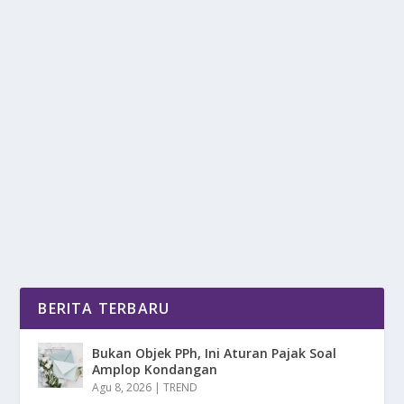
MENDORONG KEBIJAKAN BERBASIS
LINGKUNGAN DI PARLEMEN
oleh
DetikPos 24
|
Jan 21, 2025
|
DAERAH
,
NEWS
|
0
|
Mendorong Kebijakan berbasis lingkungan di
parlemen adalah langkah strategis untuk
memastikan...
BACA SELENGKAPNYA
BERITA TERBARU
Bukan Objek PPh, Ini Aturan Pajak Soal
Amplop Kondangan
Agu 8, 2026
|
TREND