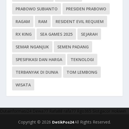
PRABOWO SUBIANTO
PRESIDEN PRABOWO
RAGAM
RAM
RESIDENT EVIL REQUIEM
RX KING
SEA GAMES 2025
SEJARAH
SEMAR NGANJUK
SEMEN PADANG
SPESIFIKASI DAN HARGA
TEKNOLOGI
TERBANYAK DI DUNIA
TOM LEMBONG
WISATA
Dutainformasi24
Dewa77
Rafa88
rafa77
Rgo365
Slotgacor
Hokiwin
Copyright © 2026
All Rights Reserved.
DetikPos24