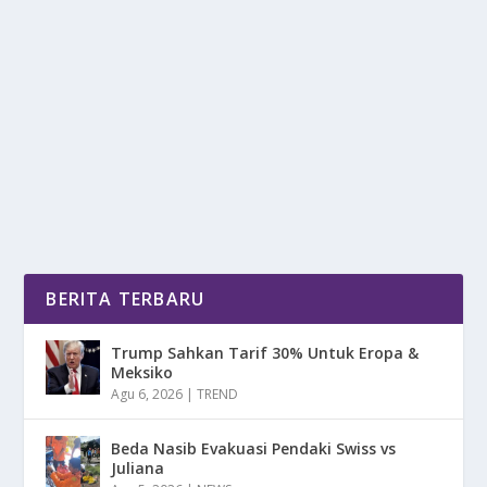
BEBERAPA CARA EFEKTIF MENGATASI
KETIAK YANG BAU
oleh
DetikPos 24
|
Jun 13, 2025
|
LIFESTYLE
|
0
|
Beberapa Cara Efektif Mengatasi Ketiak Yang Bau
Agar Bisa Tampil Percaya Diri Setiap Hari Tanpa...
BACA SELENGKAPNYA
BERITA TERBARU
Trump Sahkan Tarif 30% Untuk Eropa &
Meksiko
Agu 6, 2026
|
TREND
Beda Nasib Evakuasi Pendaki Swiss vs
Juliana