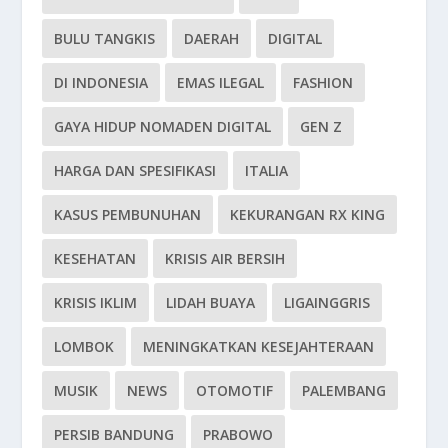
BULU TANGKIS
DAERAH
DIGITAL
DI INDONESIA
EMAS ILEGAL
FASHION
GAYA HIDUP NOMADEN DIGITAL
GEN Z
HARGA DAN SPESIFIKASI
ITALIA
KASUS PEMBUNUHAN
KEKURANGAN RX KING
KESEHATAN
KRISIS AIR BERSIH
KRISIS IKLIM
LIDAH BUAYA
LIGAINGGRIS
LOMBOK
MENINGKATKAN KESEJAHTERAAN
MUSIK
NEWS
OTOMOTIF
PALEMBANG
PERSIB BANDUNG
PRABOWO