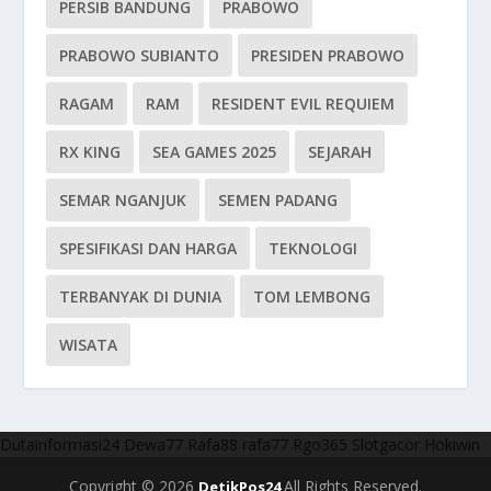
PERSIB BANDUNG
PRABOWO
PRABOWO SUBIANTO
PRESIDEN PRABOWO
RAGAM
RAM
RESIDENT EVIL REQUIEM
RX KING
SEA GAMES 2025
SEJARAH
SEMAR NGANJUK
SEMEN PADANG
SPESIFIKASI DAN HARGA
TEKNOLOGI
TERBANYAK DI DUNIA
TOM LEMBONG
WISATA
Dutainformasi24
Dewa77
Rafa88
rafa77
Rgo365
Slotgacor
Hokiwin
Copyright © 2026
All Rights Reserved.
DetikPos24