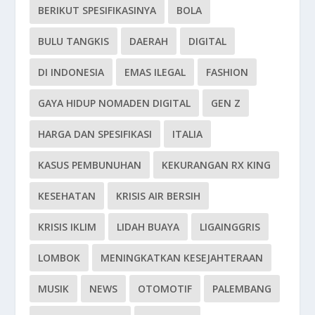
BERIKUT SPESIFIKASINYA
BOLA
BULU TANGKIS
DAERAH
DIGITAL
DI INDONESIA
EMAS ILEGAL
FASHION
GAYA HIDUP NOMADEN DIGITAL
GEN Z
HARGA DAN SPESIFIKASI
ITALIA
KASUS PEMBUNUHAN
KEKURANGAN RX KING
KESEHATAN
KRISIS AIR BERSIH
KRISIS IKLIM
LIDAH BUAYA
LIGAINGGRIS
LOMBOK
MENINGKATKAN KESEJAHTERAAN
MUSIK
NEWS
OTOMOTIF
PALEMBANG