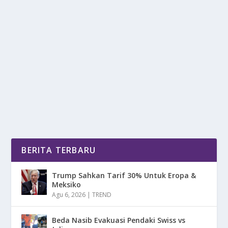
PERBANKAN INDONESIA MENUJU
TRANSFORMASI DIGITAL MASA DEPAN
oleh
DetikPos 24
|
Des 19, 2025
|
DIGITAL
,
NEWS
|
0
|
Sejarah Perbankan di Indonesia adalah cermin dari
perjalanan bangsa ini mulai dari alat...
BACA SELENGKAPNYA
BERITA TERBARU
Trump Sahkan Tarif 30% Untuk Eropa &
Meksiko
Agu 6, 2026
|
TREND
Beda Nasib Evakuasi Pendaki Swiss vs